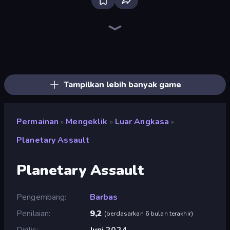
Bloxd.io
Ragdoll Archers
EvoWars.io
Piece of Cake: Merge and Bake
Veck.io
Traffic Rider
Racing Limits
Mahjongg Solitaire
Screw Out: Bolts and Nuts
Words of Wonders
Piles of Mahjong
Designville: Merge & Design
Space Waves
Miniblox
SkillWarz
Stickman Clash
Fortzone Battle Royale
Arrow Escape
Tampilkan lebih banyak game
Permainan
Mengeklik
Luar Angkasa
»
»
»
Planetary Assault
Planetary Assault
Pengembang
Barbas
Penilaian
9,2
(
berdasarkan 6 bulan terakhir
)
Dirilis
Juni 2024