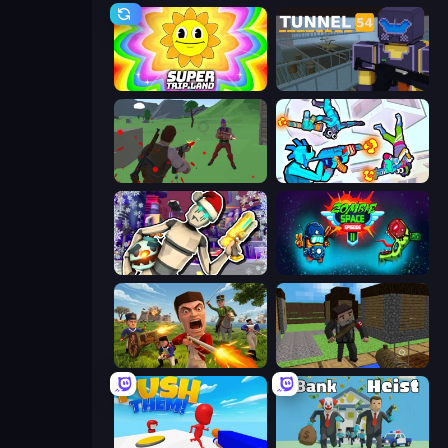
SuperTrip.Land
Tunnel 54
Battle Royale Survival
Gravity Arena Shooter
Cyberpunk: Corporation
Zombie Space Episode 2
Redcoats.io
Block Pixel Gun Apocalypse 3