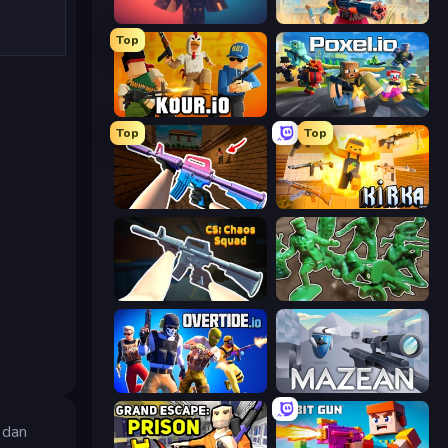
Pixel Warfare
Pixel Combat: Zombies Strike
Top
Kour.io
Poxel.io
Top
Top
KS Z
Kirka.io
CS: Chaos Squad
Soldiers - Capture and Control!
Overtide.io
Mazean
 dan