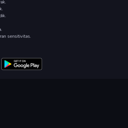
ak.
k.
ik.
a.
n sensitivitas.