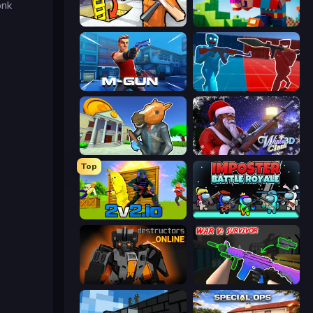
onk
Grand Escape: Prison
Bit Gun.io
Muscle Gun.IO
Battle of the Soldiers: Red vs Blue
Bank Robbery 3
Winter Clash 3D
Top
2v2.io
Imposter Battle Royale
Destructors Online
War V: Survivor