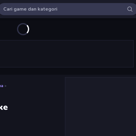
ma
»
ke