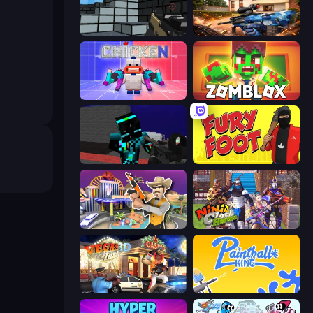
Pixel Gun 3D
Special Ops: GO
Chicken CS
Zomblox
Pixel Wars of Hero
Fury Foot
Casino Robbery
Ninja Clash Heroes
Vegas Clash 3D
Paintball King