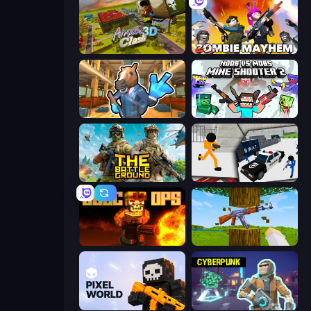
Airport Clash 3D
Zombie Mayhem
Bank Robbery 2
Mine Shooter 2: Noob vs Mobs
The Battleground
Stickman Prison: Counter Assault
BLOCOPS
Mine Shooter 3D
Pixel World
Cyberpunk: Resistance