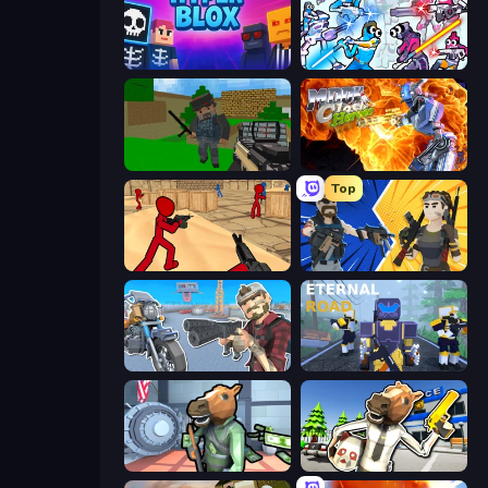
Hyperblox Shooting
Space Wars Battleground
Crazy Pixel Apocalypse
Moon Clash Heroes
Top
Stickman Counter Terror Strike
BuildNow GG
Shoot and Drive
Eternal Road
Bank Robbery
Bank Robbery: Escape