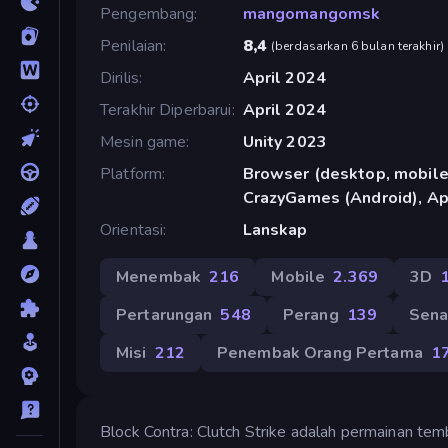
Pengembang
mangomangomsk
Penilaian
8,4
(
berdasarkan 6 bulan terakhir
)
Dirilis
April 2024
Terakhir Diperbarui
April 2024
Mesin game
Unity 2023
Platform
Browser (desktop, mobile,
CrazyGames (Android), Ap
Orientasi
Lanskap
Menembak
216
Mobile
2.369
3D
Pertarungan
548
Perang
139
Sena
Misi
212
Penembak Orang Pertama
1
Block Contra: Clutch Strike adalah permainan t