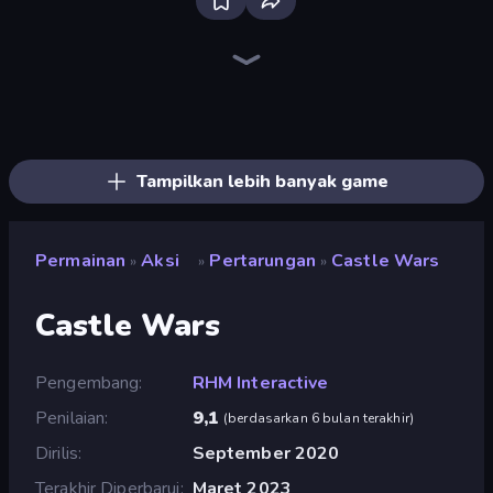
Brainrot Arena Online
Throw a Lucky Block
Stickman Clash
Playground
Fortzone Battle Royale
Stickman Rebirth
Kick Loser
Surf GO Parkour
Lime Playground Sandbox
I Am Quadrober!
OvO Game
Funny City: Gopniks
Getaway Shootout
Stick Epic Fighter
Mr. Dude: Online Multiverse Challenge
Stickman Epic
Trap Craft
Stickman King
Tampilkan lebih banyak game
Permainan
Aksi
Pertarungan
Castle Wars
»
»
»
Castle Wars
Pengembang
RHM Interactive
Penilaian
9,1
(
berdasarkan 6 bulan terakhir
)
Dirilis
September 2020
Terakhir Diperbarui
Maret 2023