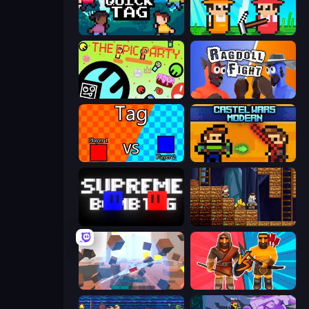
Multiplayer Quick Tag
Farmer Challenge Party
The Epic Party
Ragdoll Fight
2 Player Tag
Castle Wars: Modern
Supreme Bomb Tag
Miners' Adventure
Cubic Rush
Medieval Battle 2P