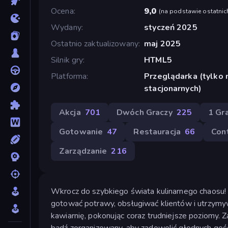
Ocena
9,0
(
na podstawie ostatnic
Wydany
styczeń 2025
Ostatnio zaktualizowany
maj 2025
Silnik gry
HTML5
Platforma
Przeglądarka (tylko
stacjonarnych)
Akcja
701
Dwóch Graczy
225
1 Gr
Gotowanie
47
Restauracja
66
Cont
Zarządzanie
216
Wkrocz do szybkiego świata kulinarnego chaosu!
gotować potrawy, obsługiwać klientów i utrzymy
kawiarnię, pokonując coraz trudniejsze poziomy. 
bądź zorganizowany, aby zadowolić głodnych gości,