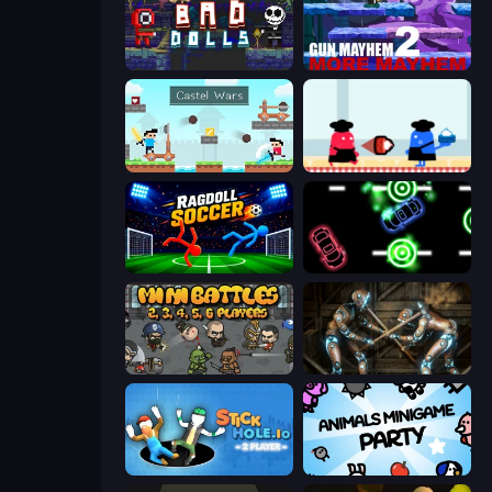
Bad Dolls
Gun Mayhem 2
Castle Wars
Clash of Cakes
Ragdoll Soccer 2 Players
Glowit - Two Players
MiniBattles
Striker Dummies
Stickhole.io
Animals Minigame Party