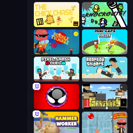
The Chick Chase
KNOCKOUTS!
Bubble Trouble
Mini-Caps: Soccer
Pixel Smash Duel
Rooftop Snipers
Splatmans
Gangsters