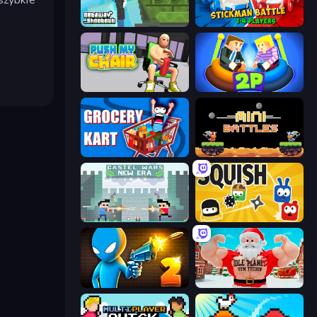
Getaway Shootout
Stickman battle 1-4 Players
Push My Chair
Ragdoll Arena 2 Player
Grocery Kart
12 MiniBattles
Castle Wars: New Era
Squish
Drunken Duel 2
Idle Planet: Gym Tycoon