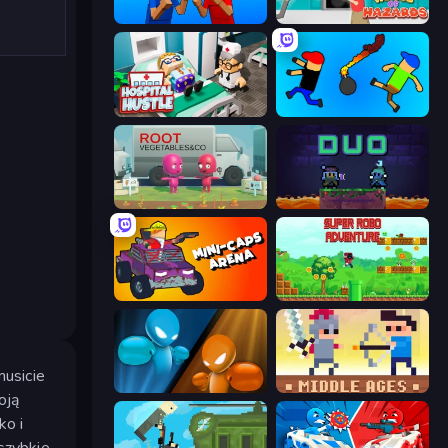
Puppet Fighter 2 Player
House of Hazards
Hospital Hustle
Mini-Caps: Bombs
Root Vegetables & Co
Duo
Mini-Caps: Arena
Super Robo - Adventure
musicie
Drunken Boxing
Castle Wars: Middle Ages
oją
ko i
 szybkie