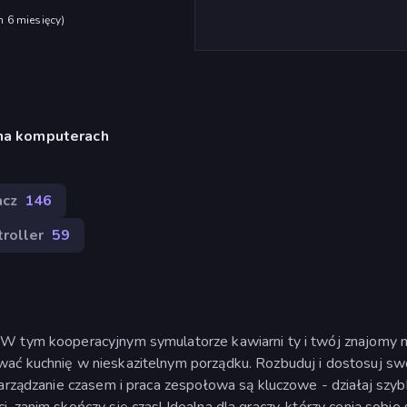
h 6 miesięcy
)
 na komputerach
acz
146
roller
59
 W tym kooperacyjnym symulatorze kawiarni ty i twój znajomy 
wać kuchnię w nieskazitelnym porządku. Rozbuduj i dostosuj sw
Zarządzanie czasem i praca zespołowa są kluczowe - działaj szyb
 zanim skończy się czas! Idealna dla graczy, którzy cenią sobie