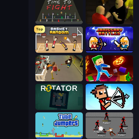
Time to Fight
Kuja
Top
Basket Random
Janissary Battles
Drunk-Fu: Wasted Masters
Balanced Running
Rotator
Stick Archers Battle
Tube Jumpers
Royal City Clashers 2