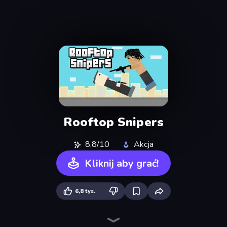
Rooftop Snipers
8,8/10
Akcja
Kliknij aby grać!
6,8 tys.