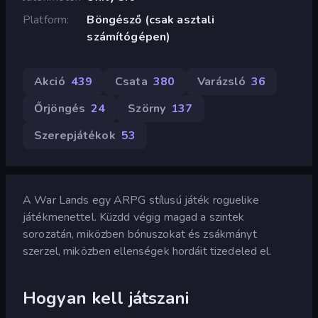
Platform
Böngésző (csak asztali
számítógépen)
Akció
439
Csata
380
Varázsló
36
Őrjöngés
24
Szörny
137
Szerepjátékok
53
A War Lands egy ARPG stílusú játék roguelike
játékmenettel. Küzdd végig magad a szintek
sorozatán, miközben bónuszokat és zsákmányt
szerzel, miközben ellenségek hordáit tizedeled el.
Hogyan kell játszani