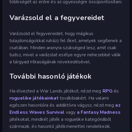
többségét az erőre és az ügyességre összpontosítani.
Varázsold el a fegyvereidet
Varázsold el fegyvereidet, hogy mágikus
tulajdonságokkal ruházz fel őket, amelyek segítenek a
csatában. Minden aranyra szükséged lesz, amit csak
tudsz, mivel a varázslat esélye egyre nehezebbé válik
a tárgyad ritkaságának növekedésével.
További hasonló játékok
Ha élvezted a War Lands játékot, nézd meg
RPG
és
roguelike játékainkat
továbbiakért. Ha valami
egészen hasonlóra és addiktívra vágysz, nézd meg
az
Endless Waves Survival
vagy
a Fantasy Madness
játékokat, mindkét játék a roguelike kategóriából
származik, és hasonló játékmenettel rendelkezik.