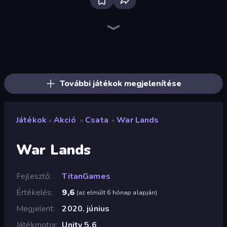
Bloxd.io
Ragdoll Archers
EvoWars.io
Piece of Cake: Merge and Bake
Veck.io
Racing Limits
Traffic Rider
Mahjongg Solitaire
Screw Out: Bolts and Nuts
Words of Wonders
Piles of Mahjong
Designville: Merge & Design
Miniblox
Space Waves
Stickman Clash
SkillWarz
Fortzone Battle Royale
Arrow Escape
További játékok megjelenítése
Játékok
Akció
Csata
War Lands
»
»
»
War Lands
Fejlesztő
TitanGames
Értékelés
9,6
(
az elmúlt 6 hónap alapján
)
Megjelent
2020. június
Játékmotor
Unity 5.6