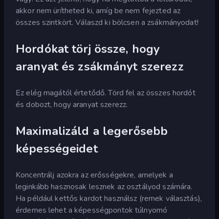
akkor nem ürítheted ki, amíg be nem fejezted az
összes szintkört. Válaszd ki bölcsen a zsákmányodat!
Hordókat törj össze, hogy
aranyat és zsákmányt szerezz
Ez elég magától értetődő. Törd fel az összes hordót
és dobozt, hogy aranyat szerezz.
Maximalizáld a legerősebb
képességeidet
Koncentrálj azokra az erősségekre, amelyek a
leginkább hasznosak lesznek az osztályod számára.
Ha például kettős kardot használsz (remek választás),
érdemes lehet a képességpontok túlnyomó