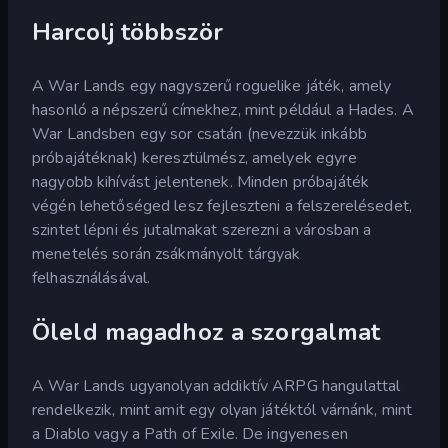
Harcolj többször
A War Lands egy nagyszerű roguelike játék, amely
hasonló a népszerű címekhez, mint például a Hades. A
War Landsben egy sor csatán (nevezzük inkább
próbajátéknak) keresztülmész, amelyek egyre
nagyobb kihívást jelentenek. Minden próbajáték
végén lehetőséged lesz fejleszteni a felszerelésedet,
szintet lépni és jutalmakat szerezni a városban a
menetelés során zsákmányolt tárgyak
felhasználásával.
Öleld magadhoz a szorgalmat
A War Lands ugyanolyan addiktív ARPG hangulattal
rendelkezik, mint amit egy olyan játéktól várnánk, mint
a Diablo vagy a Path of Exile. De ingyenesen