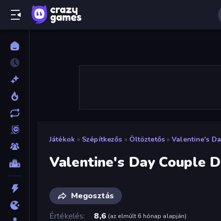
Játékok
»
Szépítkezős
»
Öltöztetős
»
Valentine's D
Valentine's Day Couple 
Megosztás
Értékelés
8,6
(
az elmúlt 6 hónap alapján
)