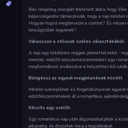
Ben rengeteg energiát fektetett abba, hogy Ellie 
képességeidre támaszkodik, hogy a nap minden r
Hogyan fogod megtervezni a szettet? És milyen e
lenyűgözőek legyenek?
Válasszon a stílusok széles választékából.
A nap egy tökéletes reggeli jelenettel indul - re
mentek, mielőtt elsodorna benneteket egy romanti
megformálnod, kiválasztva a helyzethez illő ruhá
Böngéssz az egyedi megjelenések között.
Minden szereplőnek és forgatókönyvnek egyedi ruh
edzőfelszereléseken át a romantikus ajándékokig; 
Készíts egy szelfit.
Egy romantikus nap után átgondolhatjátok a köz
pillanatra, és őrizzétek meg a legjobbakat.