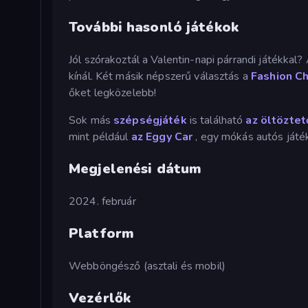
További hasonló játékok
Jól szórakoztál a Valentin-napi párrandi játékka
kínál. Két másik népszerű választás a
Fashion C
őket legközelebb!
Sok más
szépségjáték
is található
az öltöztet
mint például
az Eggy Car
, egy mókás autós játék
Megjelenési dátum
2024. február
Platform
Webböngésző (asztali és mobil)
Vezérlők