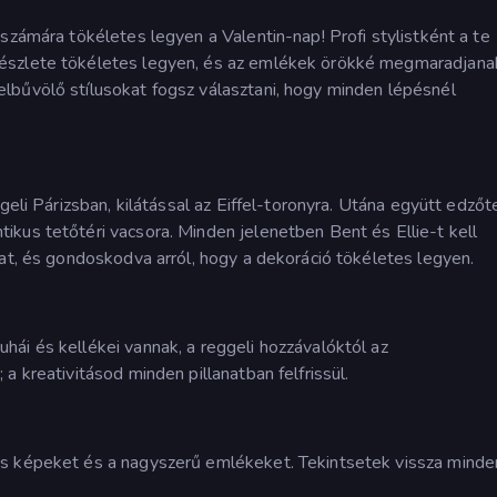
számára tökéletes legyen a Valentin-nap! Profi stylistként a te
észlete tökéletes legyen, és az emlékek örökké megmaradjana
lbűvölő stílusokat fogsz választani, hogy minden lépésnél
ggeli Párizsban, kilátással az Eiffel-toronyra. Utána együtt edz
kus tetőtéri vacsora. Minden jelenetben Bent és Ellie-t kell
kat, és gondoskodva arról, hogy a dekoráció tökéletes legyen.
ái és kellékei vannak, a reggeli hozzávalóktól az
a kreativitásod minden pillanatban felfrissül.
ös képeket és a nagyszerű emlékeket. Tekintsetek vissza minde