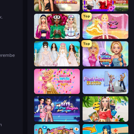
Glamour Beach Life
Mean Girls Graduation Day
Top
k.
BFFs Luxury Loungewear
Royal Glow Princess Makeover
Top
őterembe
Model Wedding
ASMR Beauty Care
Dress To Impress: New Year's Party
Fashion Battle
BFFs K-Pop Fangirls
Travel with Me: ASMR Edition
n