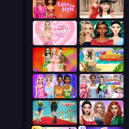
Love In Style
Shopaholic Black Friday
What's In My Bag
New Year's Eve Makeup
Iconic Halloween Costumes
Summer Aesthetics
Monochrome Looks
Highschool Mean Girls 3
Shoe Race
Colored Denim Trends