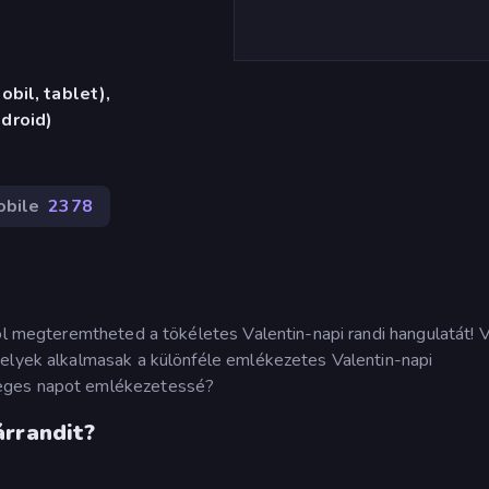
bil, tablet),
droid)
obile
2378
hol megteremtheted a tökéletes Valentin-napi randi hangulatát! 
melyek alkalmasak a különféle emlékezetes Valentin-napi
leges napot emlékezetessé?
árrandit?