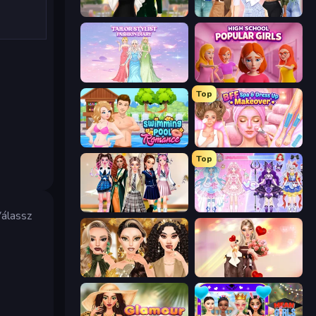
Valentine's Day Proposal
Fashion Week 2025
Tailor Stylist: Fashion Diary
High School Popular Girls
Top
Swimming Pool Romance
BFF Makeover - Spa & Dress Up
Top
Back To School: Uniforms Edition
Idol Livestream: Fashion Game
Válassz
Autumn Glam Gala
GRWM Date Night