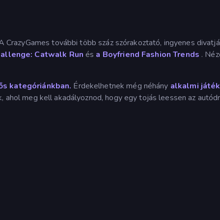
l? A CrazyGames további több száz szórakoztató, ingyenes divatj
hallenge: Catwalk Run
és
a Boyfriend Fashion Trends
. Né
ős kategóriánkban.
Érdekelhetnek még néhány
alkalmi játé
, ahol meg kell akadályoznod, hogy egy tojás leessen az autódr