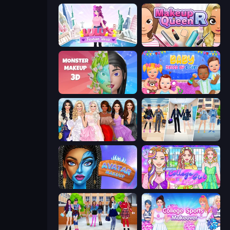
Lulu's Fashion World
Make Up Queen R
Monster Makeup 3D
Baby Dress Up
Model Dress Up Girl
College Girl & Boy Makeover
Avatar Make Up
College Girl Coloring Dress Up