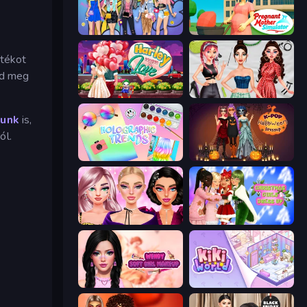
College Girls Team Makeover
Pregnant Mother Simulator
átékot
zd meg
Harley Learns To Love
Brat Girl Summer
kunk
is,
ól.
Holographic Trends
K-Pop Halloween Dress Up
New Year Makeup Trends
Christmas Girls Dress Up
Wendy Soft Girl Makeup
KiKi World