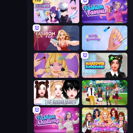
Top
Anime Couple: Avatar Maker
Fashion Famous
Fashion Holic
Nail Salon
Extreme Makeover
Makeover Surgeons
Live Avatar Maker: Girls
Superstar Family Dress Up
Fashion Challenge: Catwalk Run
Superstar College Girls Makeover