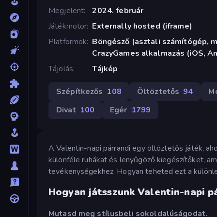
Megjelent
2024. február
Játékmotor
Externally hosted (iframe)
Platformok
Böngésző (asztali számítógép, mo
CrazyGames alkalmazás (iOS, An
Tájolás
Tájkép
Szépítkezős
108
Öltöztetős
94
M
Divat
100
Egér
1799
A Valentin-napi párrandi egy öltöztetős játék, a
különféle ruhákat és lenyűgöző kiegészítőket, a
tevékenységekhez. Hogyan teheted ezt a külön
Hogyan játsszunk Valentin-napi p
Mutasd meg stílusbeli sokoldalúságodat.