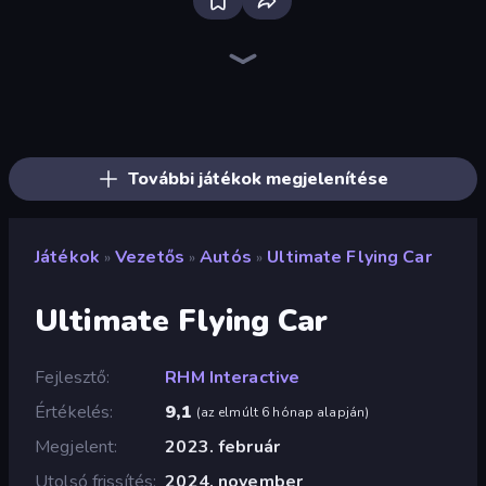
Traffic Rider
Racing Limits
Real Car Driving
Ramp Car VS Police: CHASE
Deadly Descent
Stickman Skate: 360 Epic City
Grocery Kart
Sunset Bike Racing
Wheelie Up
Moto Racing Club
Xtreme Moto Mayhem
Moto X3M
Madness Cars Destroy
Moto Maniac 2
Trial Mania
Moto X3M 6: Spooky Land
Drive Taxi
Moto X3M 4 Winter
További játékok megjelenítése
Játékok
Vezetős
Autós
Ultimate Flying Car
»
»
»
Ultimate Flying Car
Fejlesztő
RHM Interactive
Értékelés
9,1
(
az elmúlt 6 hónap alapján
)
Megjelent
2023. február
Utolsó frissítés
2024. november