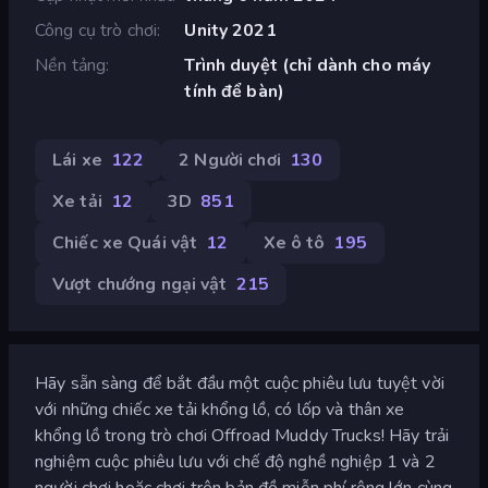
Công cụ trò chơi
Unity 2021
Nền tảng
Trình duyệt (chỉ dành cho máy
tính để bàn)
Lái xe
122
2 Người chơi
130
Xe tải
12
3D
851
Chiếc xe Quái vật
12
Xe ô tô
195
Vượt chướng ngại vật
215
Hãy sẵn sàng để bắt đầu một cuộc phiêu lưu tuyệt vời
với những chiếc xe tải khổng lồ, có lốp và thân xe
khổng lồ trong trò chơi Offroad Muddy Trucks! Hãy trải
nghiệm cuộc phiêu lưu với chế độ nghề nghiệp 1 và 2
người chơi hoặc chơi trên bản đồ miễn phí rộng lớn cùng