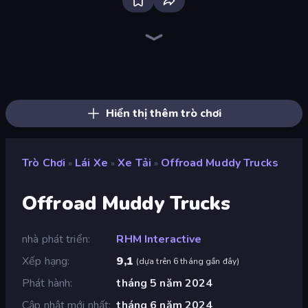
Bloxd.io
Ragdoll Archers
EvoWars.io
Veck.io
Piece of Cake: Merge and Bake
Racing Limits
Traffic Rider
Mahjongg Solitaire
Screw Out: Bolts and Nuts
Words of Wonders
Piles of Mahjong
Designville: Merge & Design
Miniblox
Stickman Clash
Space Waves
SkillWarz
Fortzone Battle Royale
Arrow Escape
Hiển thị thêm trò chơi
Trò Chơi
Lái Xe
Xe Tải
Offroad Muddy Trucks
»
»
»
Offroad Muddy Trucks
nhà phát triển
RHM Interactive
Xếp hạng
9,1
(
dựa trên 6 tháng gần đây
)
Phát hành
tháng 5 năm 2024
Cập nhật mới nhất
tháng 6 năm 2024