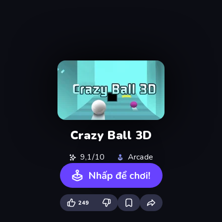
Crazy Ball 3D
9,1/10
Arcade
Nhấp để chơi!
249