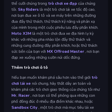
thể cưỡi chúng trong
trò chơi xe đạp
của chúng
tôi.
Sky Riders
là một trò chơi lái xe tốc độ cao,
nơi bạn đua xe ô tô và xe máy trên những đường
đua đầy thử thách, thử thách kỹ năng và phản xạ
của mình trong một cuộc phiêu lưu đầy phấn khích.
Moto X3M
là một trò chơi đua xe địa hình ly kỳ
khác với những pha nhào lộn đầy thử thách và
những cung đường đầy phấn khích, hoặc thử thách
sức bền của bạn với
MX Offroad Master
, nơi bạn
đạp xe xuống những sườn núi dốc đứng.
Thêm trò chơi ô tô
Nếu bạn muốn khám phá sâu hơn vào thế giới
trò
chơi lái xe
nói chung, hãy thắt dây an toàn và
khám phá các trò chơi giao thông của chúng tôi như
Mr. Racer
, nơi bạn có thể phóng qua những con
phố đông đúc ở nhiều địa điểm khác nhau, hoặc
Sandbox City
, một trò chơi mà mục tiêu lái xe