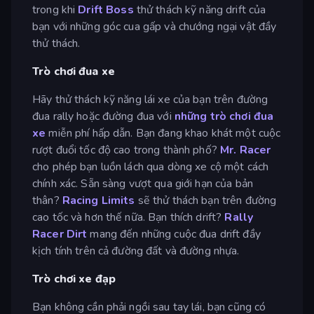
trong khi
Drift Boss
thử thách kỹ năng drift của
bạn với những góc cua gấp và chướng ngại vật đầy
thử thách.
Trò chơi đua xe
Hãy thử thách kỹ năng lái xe của bạn trên đường
đua rally hoặc đường đua với
những trò chơi đua
xe
miễn phí hấp dẫn. Bạn đang khao khát một cuộc
rượt đuổi tốc độ cao trong thành phố?
Mr. Racer
cho phép bạn luồn lách qua dòng xe cộ một cách
chính xác. Sẵn sàng vượt qua giới hạn của bản
thân?
Racing Limits
sẽ thử thách bạn trên đường
cao tốc và hơn thế nữa. Bạn thích drift?
Rally
Racer Dirt
mang đến những cuộc đua drift đầy
kịch tính trên cả đường đất và đường nhựa.
Trò chơi xe đạp
Bạn không cần phải ngồi sau tay lái, bạn cũng có