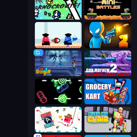
KNOCKOUTS!
12 MiniBattles
Clash of Cakes
Drunken Duel 2
Stickman Clash
Gun Mayhem 2
Glowit - Two Players
Grocery Kart
Press A to Party
Push My Chair