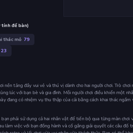
 tính để bàn)
i thác mỏ
79
23
i nền tảng đầy vui vẻ và thú vị dành cho hai người chơi. Trò chơi
ùng lúc với bạn bè và gia đình. Mỗi người chơi điều khiển một nhâ
này đang có nhiệm vụ thu thập của cải bằng cách khai thác ngầm 
bạn phải sử dụng cả hai nhân vật để tiến bộ qua từng màn chơi v
au làm việc với bạn đồng hành và cố gắng giải quyết các câu đố t
ch retro và lối chơi vừa vui nhộn vừa thách thức. Bạn có thể kha