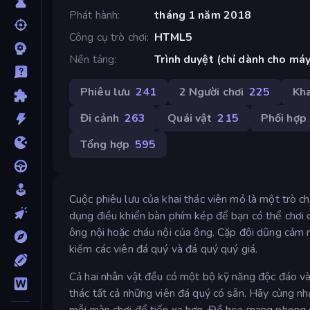
Phát hành
tháng 1 năm 2018
Công cụ trò chơi
HTML5
Nền tảng
Trình duyệt (chỉ dành cho máy
Phiêu lưu
241
2 Người chơi
225
Kha
Đi cảnh
263
Quái vật
215
Phối hợp
Tổng hợp
595
Cuộc phiêu lưu của khai thác viên mỏ là một trò chơ
dụng điều khiển bàn phím kép để bạn có thể chơi c
ông nội hoặc cháu nội của ông. Cặp đôi dũng cảm 
kiếm các viên đá quý và đá quý quý giá.
Cả hai nhân vật đều có một bộ kỹ năng độc đáo và 
thác tất cả những viên đá quý có sẵn. Hãy cùng nh
mỗi màn chơi để tiến xa hơn. Đồ họa mang phong cá