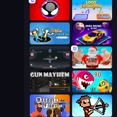
Splatmans
Loot Challenge
Stickhole.io
Space Racing 3D: Void
Arena
Idle Planet: Gym Tycoon
Gun Mayhem
Fish Eat Getting Big
Ragdoll Fight
Stick Archers Battle