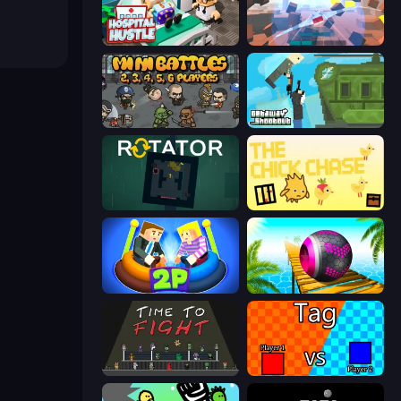
Hospital Hustle
Cubic Rush
MiniBattles
Getaway Shootout
Rotator
The Chick Chase
Ragdoll Arena 2 Player
Rolling Balls Sea Race
Time to Fight
2 Player Tag