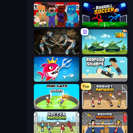
TNTcraft
Ragdoll Soccer 2 Players
Striker Dummies
Tank Wars
Fish Stab Getting Big
Rooftop Snipers
Top
Mini-Caps: Soccer
Basket Random