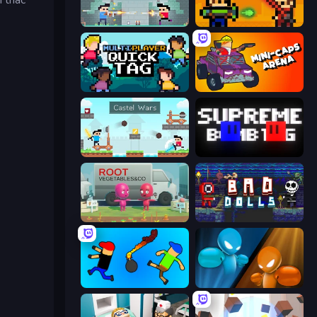
Castle Wars: New Era
Castle Wars: Modern
Multiplayer Quick Tag
Mini-Caps: Arena
Castle Wars
Supreme Bomb Tag
Root Vegetables & Co
Bad Dolls
Mini-Caps: Bombs
Drunken Boxing