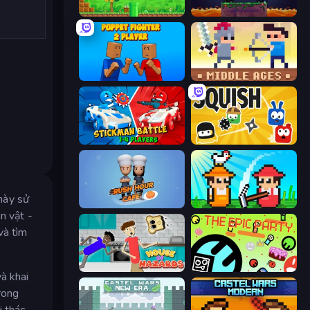
Super Robo - Adventure
Duo
Puppet Fighter 2 Player
Castle Wars: Middle Ages
Stickman battle 1-4 Players
Squish
 này sử
Rush Hour Cafe
Farmer Challenge Party
n vật -
và tìm
House of Hazards
The Epic Party
à khai
rong
i thác