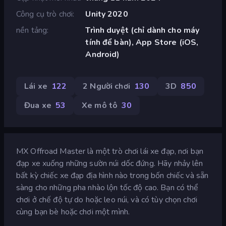
Công cụ trò chơi
Unity 2020
nền tảng
Trình duyệt (chỉ dành cho máy
tính để bàn), App Store (iOS,
Android)
Lái xe
122
2 Người chơi
130
3D
850
Đua xe
53
Xe mô tô
30
MX Offroad Master là một trò chơi lái xe đạp, nơi bạn
đạp xe xuống những sườn núi dốc đứng. Hãy nhảy lên
bất kỳ chiếc xe đạp địa hình nào trong bốn chiếc và sẵn
sàng cho những pha nhào lộn tốc độ cao. Bạn có thể
chơi ở chế độ tự do hoặc leo núi, và có tùy chọn chơi
cùng bạn bè hoặc chơi một mình.