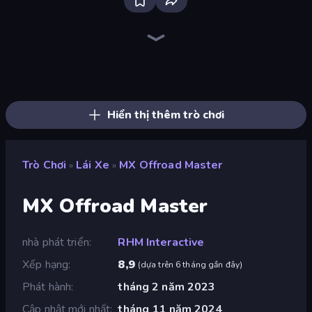
Traffic Rider
Racing Limits
Deadly Descent
Ramp Car VS Police: CHASE
Madness Cars Destroy
Sunset Bike Racing
PolyTrack
Xtreme Moto Mayhem
Moto X3M
Moto X3M 6: Spooky Land
Trial Mania
Cycle Extreme
Moto Maniac 2
Wheelie Up
Moto X3M 4 Winter
Moto Racing Club
Moto Maniac 3
Moto Maniac
Hiển thị thêm trò chơi
Trò Chơi
Lái Xe
MX Offroad Master
»
»
MX Offroad Master
nhà phát triển
RHM Interactive
Xếp hạng
8,9
(
dựa trên 6 tháng gần đây
)
Phát hành
tháng 2 năm 2023
Cập nhật mới nhất
tháng 11 năm 2024