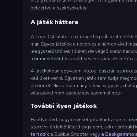
és a jó nevetéshez szükséges! Az egyetlen korlá
beleértve a szóközöket is.
A játék háttere
A Love Calculator-nak rengeteg változata elérhet
már. Egyes játékok a neven és a nemen kívül más 
leegyszerűsítőnek tűnhet, de végső soron hason
a bemenetként használt nevek száma és betűi ala
A játékokban egyvalami közös: pusztán szórakozá
kell őket venni. Egyetlen játék sem tudja megmo
emberrel. Nincs tudomány, kémia vagy pszichológ
válaszokat nem szabad sós szemmel nézni.
További ilyen játékok
Ha élvezted, hogy neveket gépelhetsz be a Love 
szerelmi érdeklődésed vagy sem, akkor próbáld 
tartozik
a Bubble Shooter vagy
a Backgammon 