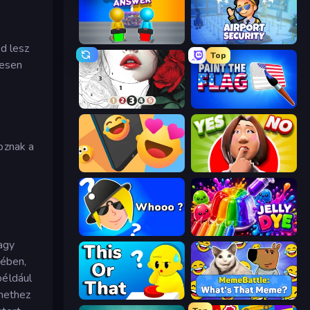
Guess Their Answer
Airport Security
d lesz
Top
zesen
Numicolor
Paint the Flag
oznak a
Reply Run
Yes or No Challenge
Whooo?
Jelly Dye
agy
tében,
például
enethez
ToT or Trivia
MemeBattle: What's That Meme?