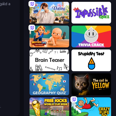
gáld a
My Dating Empire
The Impossible Quiz
Mother Life Simulator: Prank
Trivia Crack
Brain Teaser
Stupidity Test
Geography Quiz: Flags and Capitals
The Cat in Yellow
.