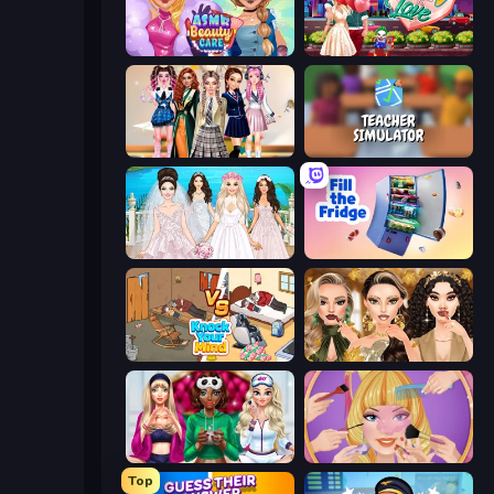
ASMR Beauty Care
Harley Learns To Love
Back To School: Uniforms Edition
Teacher Simulator
Model Wedding
Fill The Fridge
Knock Your Mind
Autumn Glam Gala
BFFs Luxury Loungewear
Extreme Makeover
Top