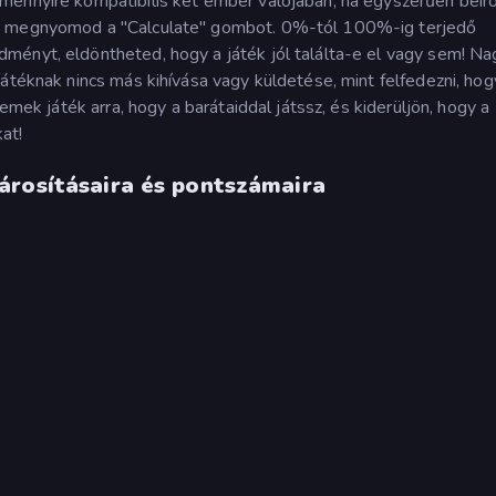
mennyire kompatibilis két ember valójában, ha egyszerűen beír
jd megnyomod a "Calculate" gombot. 0%-tól 100%-ig terjedő
ményt, eldöntheted, hogy a játék jól találta-e el vagy sem! Na
átéknak nincs más kihívása vagy küldetése, mint felfedezni, hog
emek játék arra, hogy a barátaiddal játssz, és kiderüljön, hogy a
at!
árosításaira és pontszámaira