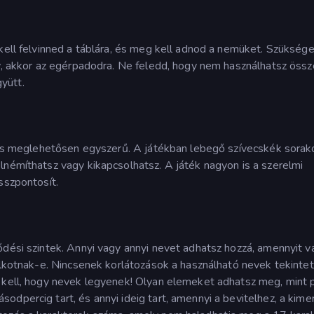
 kell felvinned a táblára, és meg kell adnod a nemüket. Szüksége
gy, akkor az egérpadodra. Ne feledd, hogy nem használhatsz öss
yütt.
a és meglehetősen egyszerű. A játékban lebegő szívecskék sorak
lnémíthatsz vagy kikapcsolhatsz. A játék nagyon is a szerelmi
sszpontosít.
ődési szintek. Annyi vagy annyi nevet adhatsz hozzá, amennyit v
 alkotnak-e. Nincsenek korlátozások a használható nevek tekinte
s kell, hogy nevek legyenek! Olyan elemeket adhatsz meg, mint 
odpercig tart, és annyi ideig tart, amennyi a bevitelhez, a kim