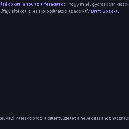
átékokat, ahol az a feladatod,
hogy minél gyorsabban kiszol
fajú játékot is, és kipróbálhatod az addiktív
Drift Boss-t.
el való interakcióhoz, a billentyűzetet a nevek írásához használd