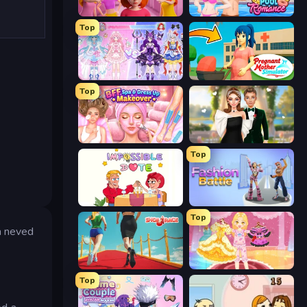
High School Popular Girls
Swimming Pool Romance
Top
Idol Livestream: Fashion Game
Pregnant Mother Simulator
Top
BFF Makeover - Spa & Dress Up
Valentine's Day Proposal
Top
Impossible Date
Fashion Battle
Top
a neved
Shoe Race
Royal Glow Princess Makeover
Top