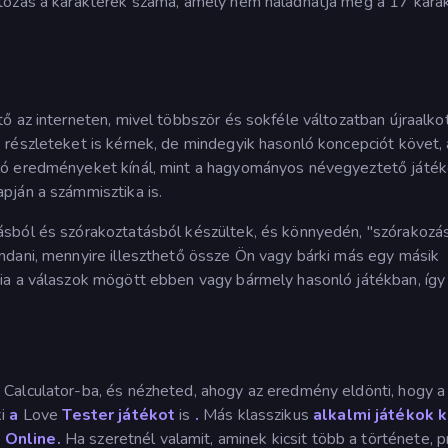
tozás a karakterek száma, amely nem haladhatja meg a 17 karak
ő az interneten, mivel többször és sokféle változatban újraalko
részleteket is kérnek, de mindegyik hasonló koncepciót követ,
ló eredményeket kínál, mint a hagyományos névegyeztető játéko
pján a számmisztika is.
sból és szórakoztatásból készültek, és könnyedén, "szórakozá
ndani, mennyire illeszthető össze Ön vagy bárki más egy másik
ia a válaszok mögött ebben vagy bármely hasonló játékban, így
Calculator-ba, és nézheted, ahogy az eredmény eldönti, hogy a
ki
a
Love
Tester játékot
is
.
Más klasszikus
alkalmi játékok 
Online.
Ha szeretnél valamit, aminek kicsit több a története, 