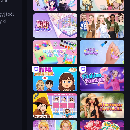
od a
Anime Couple: Avatar Maker
Office Kissing (Japanese)
gyjából
y ki
KiKi World
Fashion Week 2025
Holographic Trends
Nail Salon
HypeMaster
Fashion Famous
Detective IQ: Brain Games
Glamour Beach Life