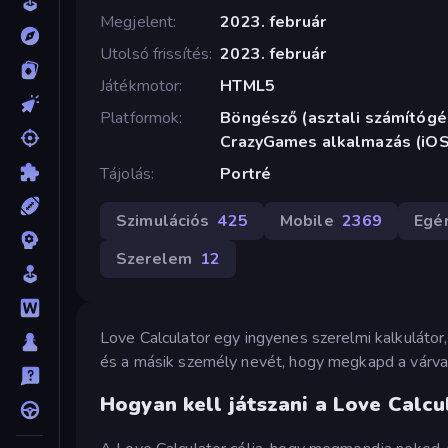
Megjelent
2023. február
Utolsó frissítés
2023. február
Játékmotor
HTML5
Platformok
Böngésző (asztali számítógép
CrazyGames alkalmazás (iOS
Tájolás
Portré
Szimulációs
425
Mobile
2369
Egé
Szerelem
12
Love Calculator egy ingyenes szerelmi kalkulátor
és a másik személy nevét, hogy megkapd a várva 
Hogyan kell játszani a Love Calcu