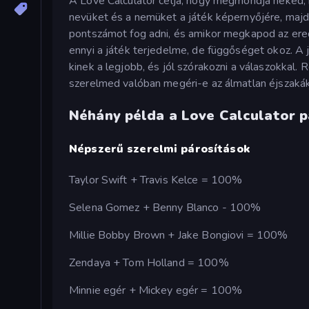
A Love Calculator célja, hogy megmondja neked, 
nevüket és a nemüket a játék képernyőjére, ma
pontszámot fog adni, és amikor megkapod az ered
ennyi a játék terjedelme, de függőséget okoz. A j
kinek a legjobb, és jól szórakozni a válaszokkal. R
szerelmed valóban megéri-e az álmatlan éjszakák
Néhány példa a Love Calculator p
Népszerű szerelmi párosítások
Taylor Swift + Travis Kelce = 100%
Selena Gomez + Benny Blanco - 100%
Millie Bobby Brown + Jake Bongiovi = 100%
Zendaya + Tom Holland = 100%
Minnie egér + Mickey egér = 100%