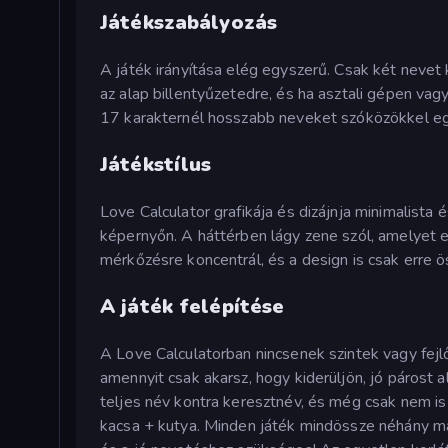
Játékszabályozás
A játék irányítása elég egyszerű. Csak két nevet
az alap billentyűzetedre, és ha asztali gépen va
17 karakternél hosszabb neveket szóközökkel eg
Játékstílus
Love Calculator grafikája és dizájnja minimalist
képernyőn. A háttérben lágy zene szól, amelyet e
mérkőzésre koncentrál, és a design is csak erre ö
A játék felépítése
A Love Calculatorban nincsenek szintek vagy fejl
amennyit csak akarsz, hogy kiderüljön, jó párost
teljes név kontra keresztnév, és még csak nem i
kacsa + kutya. Minden játék mindössze néhány más