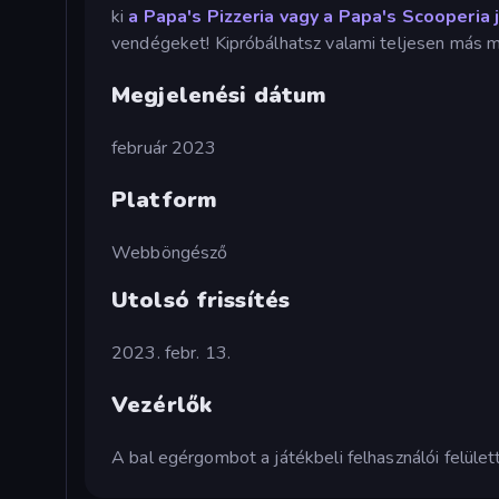
ki
a Papa's Pizzeria vagy
a
Papa's
Scooperia j
vendégeket! Kipróbálhatsz valami teljesen más mű
Megjelenési dátum
február 2023
Platform
Webböngésző
Utolsó frissítés
2023. febr. 13.
Vezérlők
A bal egérgombot a játékbeli felhasználói felülett