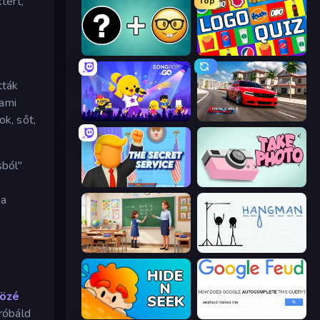
tert,
Top
Emoji Guess Master!
Logo Quiz: Game World Trivia
tták
 ami
k, sőt,
SongPop GO
Real Car Driving
sból"
The Secret Service
Take Photo
 a
High School Teacher Simulator
Hangman
közé
próbáld
Hide N Seek
Google Feud