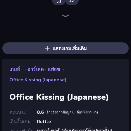
Bloxd.io
Ragdoll Archers
EvoWars.io
Veck.io
Piece of Cake: Merge and Bake
Racing Limits
Traffic Rider
Mahjongg Solitaire
Screw Out: Bolts and Nuts
Words of Wonders
Piles of Mahjong
Designville: Merge & Design
Miniblox
Stickman Clash
Space Waves
SkillWarz
Fortzone Battle Royale
Arrow Escape
แสดงเกมเพิ่มเติม
เกมส์
อาร์เคด
แฟลช
»
»
»
Office Kissing (Japanese)
Office Kissing (Japanese)
คะแนน
8.6
(
อ้างอิงจากข้อมูล 6 เดือนที่ผ่านมา
)
เอ็นจิ้นเกม
Ruffle
แพลตฟอร์ม
เบราว์เซอร์ (สำหรับเดสก์ท็อปเท่านั้น)