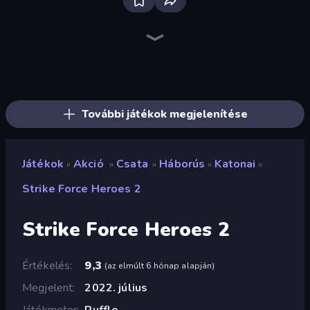
Throw a Lucky Block
Brainrot Arena Online
Dye Hard
Mr. Dude: Online Multiverse Challenge
Stickman Rebirth
Stickman Kombat 2D
Who Dies Last?
Boom Slingers ReBoom
Boom!
Ninja Hands 2
Mecha Allstars Battle Royale
Stickman Weapon Master
Stickman Clash
Ultimate Evolution
Zombie Road
Bed Wars
War the Knights
Fortzone Battle Royale
További játékok megjelenítése
Játékok
Akció
Csata
Háborús
Katonai
»
»
»
»
»
Strike Force Heroes 2
Strike Force Heroes 2
Értékelés
9,3
(
az elmúlt 6 hónap alapján
)
Megjelent
2022. július
Játékmotor
Ruffle