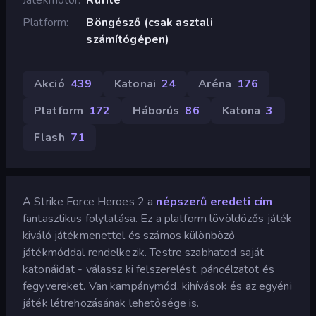
Platform
Böngésző (csak asztali
számítógépen)
Akció
439
Katonai
24
Aréna
176
Platform
172
Háborús
86
Katona
3
Flash
71
A Strike Force Heroes 2 a
népszerű eredeti cím
fantasztikus folytatása. Ez a platform lövöldözős játék
kiváló játékmenettel és számos különböző
játékmóddal rendelkezik. Testre szabhatod saját
katonáidat - válassz ki felszerelést, páncélzatot és
fegyvereket. Van kampánymód, kihívások és az egyéni
játék létrehozásának lehetősége is.