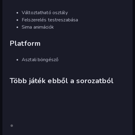
Változtatható osztály
Felszerelés testreszabása
Sima animációk
Platform
Asztali böngésző
Több játék ebből a sorozatból
Strike
Csak
asztali