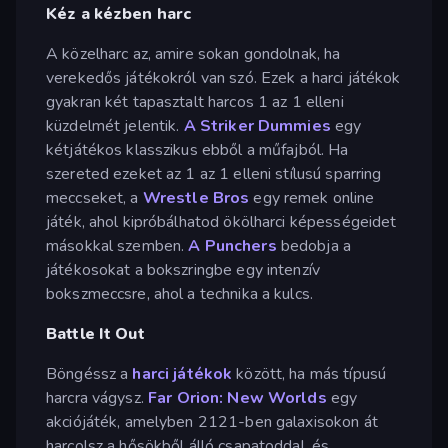
Kéz a kézben harc
A közelharc az, amire sokan gondolnak, ha
verekedős játékokról van szó. Ezek a harci játékok
gyakran két tapasztalt harcos 1 az 1 elleni
küzdelmét jelentik.
A Striker Dummies
egy
kétjátékos klasszikus ebből a műfajból. Ha
szereted ezeket az 1 az 1 elleni stílusú sparring
meccseket, a
Wrestle Bros
egy remek online
játék, ahol kipróbálhatod ökölharci képességeidet
másokkal szemben.
A Punchers
bedobja a
játékosokat a bokszringbe egy intenzív
bokszmeccsre, ahol a technika a kulcs.
Battle It Out
Böngéssz a
harci játékok
között, ha más típusú
harcra vágysz.
Far Orion: New Worlds
egy
akciójáték, amelyben 2121-ben galaxisokon át
harcolsz a hősökből álló csapatoddal, és