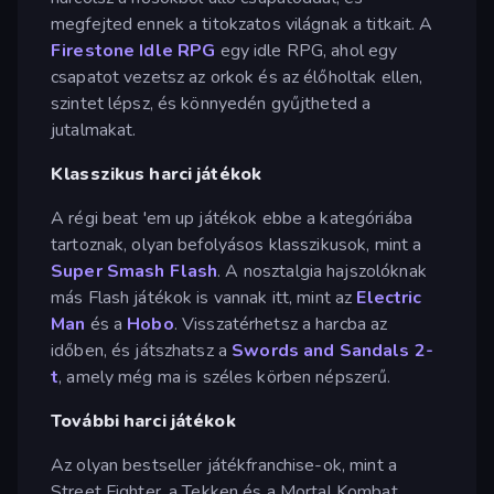
megfejted ennek a titokzatos világnak a titkait. A
Firestone Idle RPG
egy idle RPG, ahol egy
csapatot vezetsz az orkok és az élőholtak ellen,
szintet lépsz, és könnyedén gyűjtheted a
jutalmakat.
Klasszikus harci játékok
A régi beat 'em up játékok ebbe a kategóriába
tartoznak, olyan befolyásos klasszikusok, mint a
Super Smash Flash
. A nosztalgia hajszolóknak
más Flash játékok is vannak itt, mint az
Electric
Man
és a
Hobo
. Visszatérhetsz a harcba az
időben, és játszhatsz a
Swords and Sandals 2-
t
, amely még ma is széles körben népszerű.
További harci játékok
Az olyan bestseller játékfranchise-ok, mint a
Street Fighter, a Tekken és a Mortal Kombat