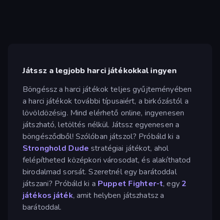
Játssz a legjobb harci játékokkal ingyen
Böngéssz a harci játékok teljes gyűjteményében
a harci játékok további típusaiért, a birkózástól a
lövöldözésig. Mind elérhető online, ingyenesen
játszható, letöltés nélkül. Játssz egyenesen a
böngésződből! Szólóban játszol? Próbáld ki a
Stronghold Dude
stratégiai játékot, ahol
felépítheted középkori városodat, és alakíthatod
birodalmad sorsát. Szeretnél egy barátoddal
játszani? Próbáld ki a
Puppet Fighter-t
, egy
2
játékos játék
, amit helyben játszhatsz a
barátoddal.