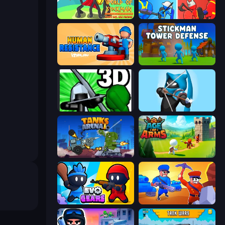
World of Stickman Classic RTS
State Wars: Conquer Them All
Human Resistance
Stickman Tower Defense Idle 3D
Stickman: Legacy of Zombie War
Wild Archer: Castle Defense
Tanks Arena io: Craft & Combat
Age Of Arms
Evo Gears
Craft and Battle