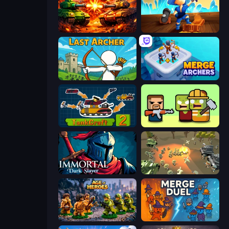
War Machine Clash
Captains Idle
Last Archer
Merge Archers
TankCraft 2
Zombie Horde: Build & Survive
Immortal: Dark Slayer
WW1 Battle Simulator
Age of Heroes
MergeDuel.io