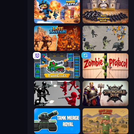
Tower Battle
Ant Kingdom Rush
Last Bastion
Battle Simulator: Prison & Police
TankCraft
Zombie Protocol
Battle Simulator: Counter Stickman
Stronghold Dude
Tank Merge Royal
Army Base Of America