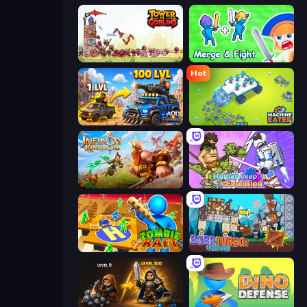
Tower vs Goblins
Merge and Fight
Hot
AOD - Art Of Defense
Machine Eater
Infinity Kingdom
Human Leap: Evolution
Zombie Raft
Bobr Turbo: Craft Cars