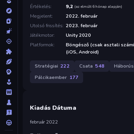
Értékelés
9,2
(
az elmúlt 6 hónap alapján
)
Megjelent
2022. február
Utolsó frissítés
2023. február
Játékmotor
Unity 2020
Platformok
Böngésző (csak asztali szám
(iOS, Android)
Stratégiai
222
Csata
548
Háborús
Pálcikaember
177
Kiadás Dátuma
február 2022