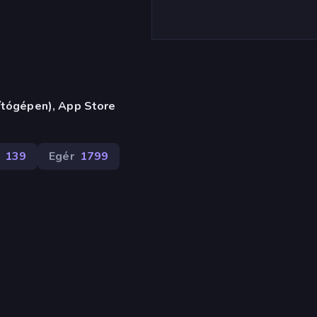
ítógépen), App Store
139
Egér
1799