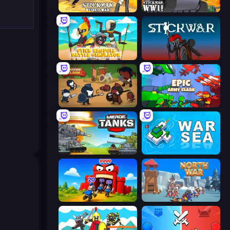
Stickman World War
Stickman WW2
Stick Ragdoll Battle Simulator
Stick War
Warrior Clash
Epic Army Clash
Merge Master Tanks: Tank Wars
War Sea
TimeWarriors
North War