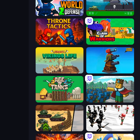
World Z Defense - Zombie Defense
Tanks 2D: Tank Wars
Throne Tactics
Clash of Warriors
Crazy Vikings Life
Furry Road
Age of Tanks Warriors: TD War
Cube Commander
Tank Battle: War Commander
Stickman Simulator: Final Battle