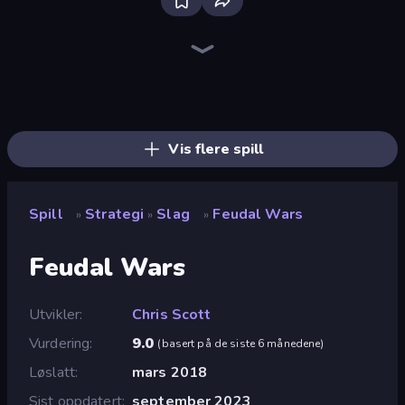
Tower Swap
Battle Arena
Elemental Merge
Day D Tower Rush
Dark Stones: Card Battle RPG
AOD - Art Of Defense
Wall Wars
Jurassic Merge: Dino Evolution
Dinosaurs Merge Master
Monster World: Fight Arena
Merge Battle Car
Monster Battle
Monsters Tactics
Merge Battle Tactics
City Takeover
Battle Island
Merge Team Tactics
Galaxy Control: 3D Strategy
Vis flere spill
Spill
Strategi
Slag
Feudal Wars
»
»
»
Feudal Wars
Utvikler
Chris Scott
Vurdering
9.0
(
basert på de siste 6 månedene
)
Løslatt
mars 2018
Sist oppdatert
september 2023