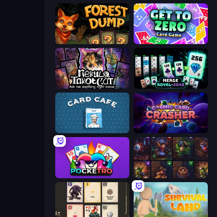
Forest Dump
Get to Zero
Nébula Tarot Cat
Merge Royal
Card Cafe
Cosmic Card Crasher
Pocketro
Cards Keeper