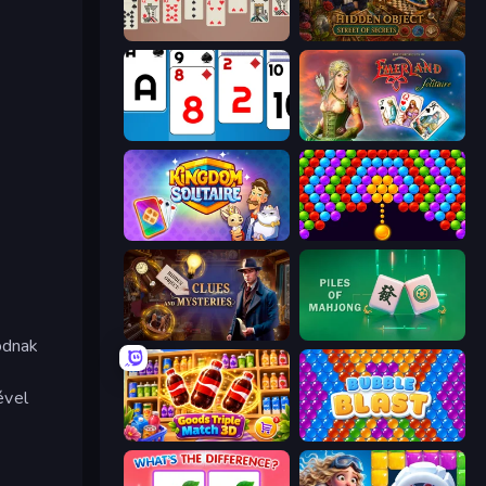
Spider Solitaire 2 Suits
Hidden Object: Street Of Secrets
Social Solitaire
Emerland Solitaire Endless Journey
Kingdom Solitaire
Bubble Story
Hidden Object: Clues and Mysteries
Piles of Mahjong
odnak
ével
Goods Triple Match 3D
Bubble Blast