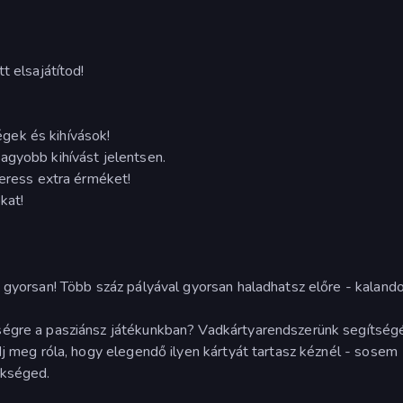
t elsajátítod!
gek és kihívások!
agyobb kihívást jelentsen.
keress extra érméket!
kat!
z gyorsan! Több száz pályával gyorsan haladhatsz előre - kaland
ségre a pasziánsz játékunkban? Vadkártyarendszerünk segítség
dj meg róla, hogy elegendő ilyen kártyát tartasz kéznél - sosem
ükséged.