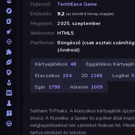
Fejlesztő
TenthEase Game
Értékelés
9,2
(
az elmúlt 6 hónap alapján
)
Megjelent
2025. szeptember
Játékmotor
HTML5
Platformok
Böngésző (csak asztali számító
(Android)
Kártyajátékok
48
Egyjátékos Kártyajá
Klasszikus
104
2D
1166
Logikai
5
Egér
1796
Alkalmi
1009
Solitaire TriPeaks: A klasszikus kártyajáték újsze
ötvözi. A Klondike, a Spider és a póker által insp
meglepetésekkel teli szinteket fedezel fel. Mind
tartva elmédet és lekötve.