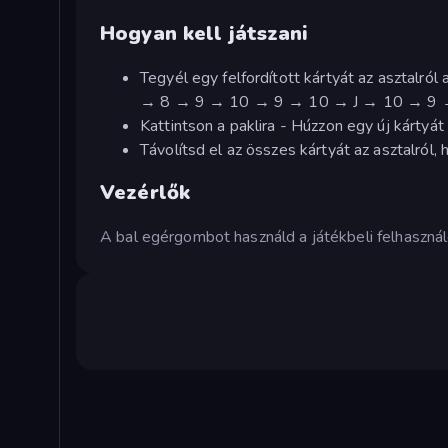
Hogyan kell játszani
Tegyél egy felfordított kártyát az asztalról
→ 8 → 9 → 10 → 9 → 10 → J → 10 → 9 →
Kattintson a paklira - Húzzon egy új kártyát
Távolítsd el az összes kártyát az asztalról,
Vezérlők
A bal egérgombot használd a játékbeli felhasználói