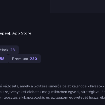
gépen), App Store
tékok
23
58
Premium
230
rű változata, amely a Solitaire ismerős báját kalandos kihívásokk
irált rejtvényeket oldhatsz meg, miközben egyedi, stratégiával é
en leosztás a kikapcsolódás és az izgalom egyvelegét hozza, éb