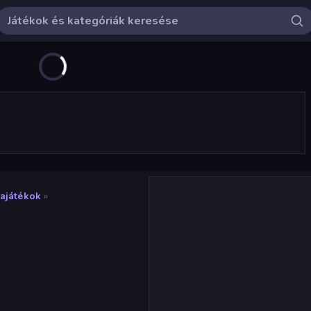
yajátékok
»