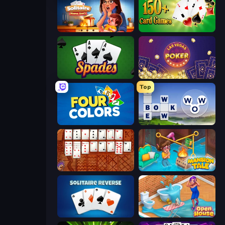
Solitaire Home Story
Classic Card Games Collection
Spades
Las Vegas Poker
Top
Four Colors
Words of Wonders
Algerian Solitaire
Mansion Tale: Merge Secrets
Solitaire Reverse
Open House