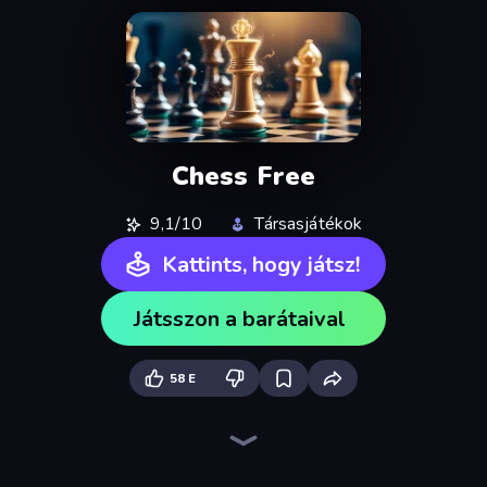
Chess Free
9,1/10
Társasjátékok
Kattints, hogy játsz!
Játsszon a barátaival
58 E