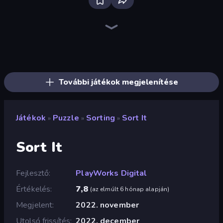
Firestone – Idle Clicker Online RPG
Home Design: Decorate House
Tanks Arena io: Craft & Combat
Real Fishing Simulator
Wizard.io
Age of Tanks Warriors: TD War
Mirrorland
Junkyard Sim
Hexa Sort
Landfill Simulator
Pocket Zone
Card Shuffle Sort
MineTap Merge Clicker
Bloom Sort
Autogun Heroes
Rovercraft
Basketball Superstars
Food Truck Chef™: A Fun Cooking Game
További játékok megjelenítése
Játékok
Puzzle
Sorting
Sort It
»
»
»
Sort It
Fejlesztő
PlayWorks Digital
Értékelés
7,8
(
az elmúlt 6 hónap alapján
)
Megjelent
2022. november
Utolsó frissítés
2022. december