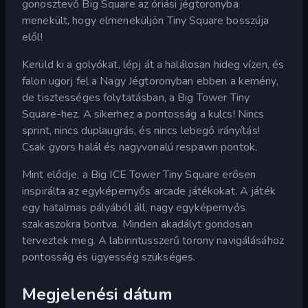
gonosztevő Big Square az óriási jégtoronyba
menekült, hogy elmeneküljön Tiny Square bosszúja
elől!
Kerüld ki a golyókat, lépj át a halálosan hideg vízen, és
falon ugorj fel a Nagy Jégtoronyban ebben a kemény,
de tisztességes folytatásban, a Big Tower Tiny
Square-hez. A sikerhez a pontosság a kulcs! Nincs
sprint, nincs duplaugrás, és nincs lebegő irányítás!
Csak gyors halál és nagyvonalú respawn pontok.
Mint elődje, a Big ICE Tower Tiny Square erősen
inspirálta az egyképernyős arcade játékokat. A játék
egy hatalmas pályából áll, nagy egyképernyős
szakaszokra bontva. Minden akadályt gondosan
terveztek meg. A labirintusszerű torony navigálásához
pontosság és ügyesség szükséges.
Megjelenési dátum