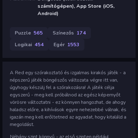
számítógépen), App Store (iOS,
Android)
Puzzle
565
Színezős
174
Logikai
454
Egér
1553
A Red egy szórakoztató és izgalmas kirakós játék - a
népszerű játék böngészős változata végre itt van,
úgyhogy készülj fel a szórakozásra! A játék célja
egyszerű - meg kell próbálnod az egész képernyőt
vörösre változtatni - ez könnyen hangozhat, de ahogy
haladsz előre, a kihívások egyre nehezebbé válnak, és
igazán meg kell erőltetned az agyadat, hogy kitaláld a
megoldást.
Néhány szint könnyű - az első szinten például