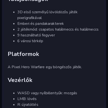
3D első személyű lövöldözős játék
pixelgrafikával
Emberi és pandakarakterek
2 játékmód: csapatos halálmeccs és halálmeccs
9 használható fegyver
6 városi térkép
Platformok
A Pixel Hero Warfare egy böngészős játék.
Vezérlők
WASD vagy nyílbillentyűk: mozgás
LMB: lövés
R: újratöltés