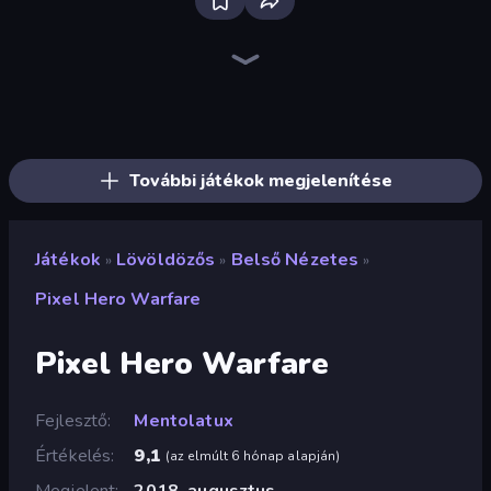
Bloxd.io
Ragdoll Archers
EvoWars.io
Piece of Cake: Merge and Bake
Veck.io
Traffic Rider
Racing Limits
Mahjongg Solitaire
Screw Out: Bolts and Nuts
Words of Wonders
Piles of Mahjong
Designville: Merge & Design
Space Waves
Miniblox
SkillWarz
Stickman Clash
Fortzone Battle Royale
Arrow Escape
További játékok megjelenítése
Játékok
Lövöldözős
Belső Nézetes
»
»
»
Pixel Hero Warfare
Pixel Hero Warfare
Fejlesztő
Mentolatux
Értékelés
9,1
(
az elmúlt 6 hónap alapján
)
Megjelent
2018. augusztus