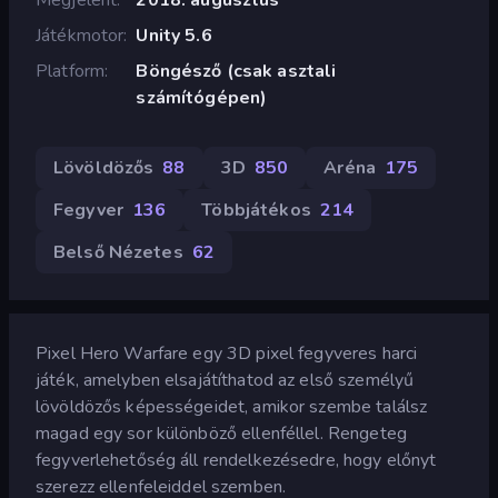
Játékmotor
Unity 5.6
Platform
Böngésző (csak asztali
számítógépen)
Lövöldözős
88
3D
850
Aréna
175
Fegyver
136
Többjátékos
214
Belső Nézetes
62
Pixel Hero Warfare egy 3D pixel fegyveres harci
játék, amelyben elsajátíthatod az első személyű
lövöldözős képességeidet, amikor szembe találsz
magad egy sor különböző ellenféllel. Rengeteg
fegyverlehetőség áll rendelkezésedre, hogy előnyt
szerezz ellenfeleiddel szemben.