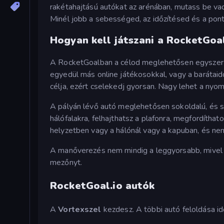
rakétahajtású autókat az arénában, mutass be vad
Minél jobb a sebességed, az időzítésed és a po
Hogyan kell játszani a RocketGoa
A RocketGoalban a célod meglehetősen egyszerű: a
egyedül más online játékosokkal, vagy a barátaidd
célja, ezért cselekedj gyorsan. Nagy lehet a nyom
A pályán lévő autó meglehetősen sokoldalú, és sz
hálófalakra, felhajthatsz a plafonra, megfordíthato
helyzetben vagy a hálónál vagy a kapuban, és ne
A manőverezés nem mindig a leggyorsabb, mivel 
mezőnyt.
RocketGoal.io autók
A
Vortexszel
kezdesz. A többi autó feloldása id