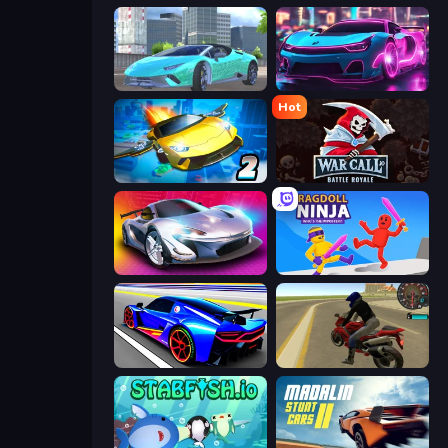
Real City Driver
Cyber Cars Punk Racing 2
Hot
Ultimate Flying Car 2
WarCall.io
Grand Cyber City
Ragdoll Ninja: Imposter Hero
Cyber Cars Punk Racing
Moto Rider 3D