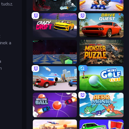
 tudsz.
EvoWars.io
Battle Brigade
z
Crazy Drift
Drive Quest
inek a
a
Crazy Bots
Monster Puzzle
n
DashCraft.io
Mini Golf Club
Mini Car Ball
Aero Mania