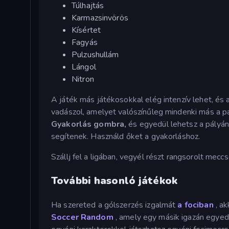
Túlhajtás
Karmazsinvörös
Kísértet
Fagyás
Pulzushullám
Lángol
Nitron
A játék más játékosokkal elég intenzív lehet, és 
vadászol, amelyet valószínűleg mindenki más a p
Gyakorlás gombra,
és egyedül lehetsz a pályán
segítenek. Használd őket a gyakorláshoz.
Szállj fel a ligában, vegyél részt rangsorolt meccs
További hasonló játékok
Ha szereted a gólszerzés izgalmát
a fociban
, ak
Soccer Random
, amely egy másik igazán egyed