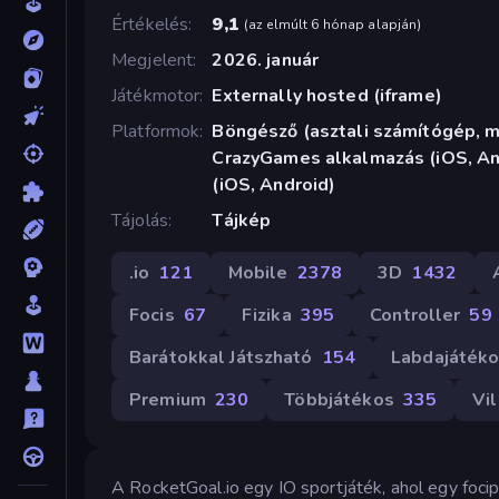
Értékelés
9,1
(
az elmúlt 6 hónap alapján
)
Megjelent
2026. január
Játékmotor
Externally hosted (iframe)
Platformok
Böngésző (asztali számítógép, mo
CrazyGames alkalmazás (iOS, An
(iOS, Android)
Tájolás
Tájkép
.io
121
Mobile
2378
3D
1432
Focis
67
Fizika
395
Controller
59
Barátokkal Játszható
154
Labdajáték
Premium
230
Többjátékos
335
Vi
A RocketGoal.io egy IO sportjáték, ahol egy foci