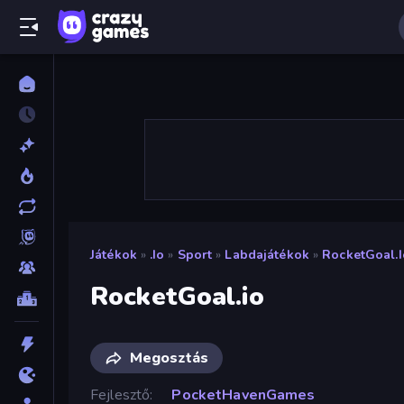
Játékok
»
.io
»
Sport
»
Labdajátékok
»
RocketGoal.i
RocketGoal.io
Megosztás
Fejlesztő
PocketHavenGames