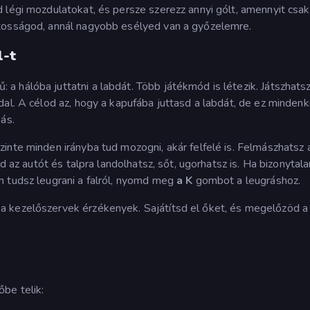
 légi mozdulatokat, és persze szerezz annyi gólt, amennyit csak
ntosságod, annál nagyobb esélyed van a győzelemre.
l-t
 hálóba juttatni a labdát. Több játékmód is létezik. Játszhats
al. A célod az, hogy a kapufába juttasd a labdát, de ez mindenk
ás.
inte minden irányba tud mozogni, akár felfelé is. Felmászhatsz 
d az autót és talpra landolhatsz, sőt, ugorhatsz is. Ha bizonytala
m tudsz leugrani a falról, nyomd meg
a K
gombot a leugráshoz.
a kezelőszervek érzékenyek. Sajátítsd el őket, és megelőzöd a
őbe telik: