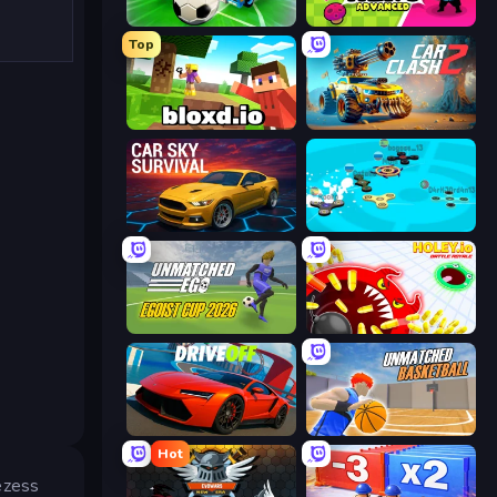
CarBall.io
Brawl Hero
Top
Bloxd.io
Car Clash 2
Car Sky Survival
Hand Spinner IO 3D
Unmatched Ego
Holey.io Battle Royale
DriveOff
Unmatched Basketball
Hot
ezess