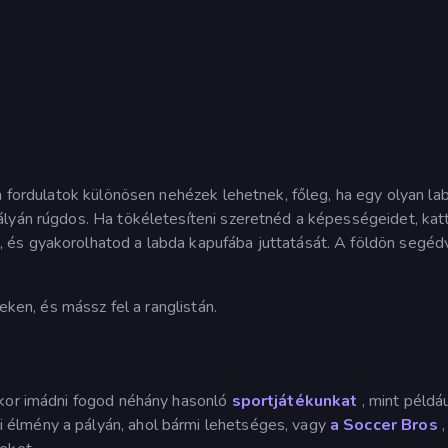
a fordulatok különösen nehézek lehetnek, főleg, ha egy olyan la
ályán rúgdos. Ha tökéletesíteni szeretnéd a képességeidet, kat
, és gyakorolhatod a labda kapufába juttatását. A földön segéd
eken, és mássz fel a ranglistán.
kor imádni fogod néhány hasonló
sportjátékunkat
, mint példá
i élmény a pályán, ahol bármi lehetséges, vagy
a Soccer Bros
,