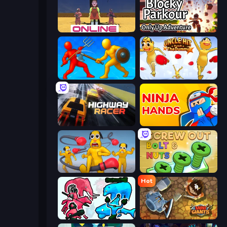
Squid Game Online
Blocky Parkour: Only Up Adventure
Epic Sword Battle! Fight in Arena
Uncle Hit: Punch the Dummy
Highway Racer
Ninja Hands
Annoying Uncle Punch Game
Screw Out: Bolts and Nuts
Hot
Funny Battle Simulator 2
MiniGiants.io