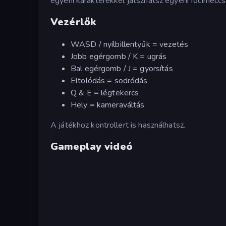
egyéni karakterekkel játszhatsz egyéni focimeccs
Vezérlők
WASD / nyílbillentyűk = vezetés
Jobb egérgomb / K = ugrás
Bal egérgomb / J = gyorsítás
Eltolódás = sodródás
Q & E = légtekercs
Hely = kameraváltás
A játékhoz kontrollert is használhatsz.
Gameplay videó