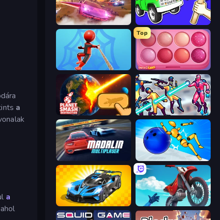
Ultimate Flying Car
Smash the Car to Pieces!
Top
Web Master
Piece of Cake: Merge and Bake
bdára
tints
a
Planet Smash Destruction
Hero 3: Flying Robot
vonalak
Madalin Cars Multiplayer
Playground Man! Ragdoll Show!
ul
a
GT Cars Mega Ramps
Airborne Motocross
 ahol