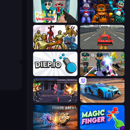
Find the Vampire
FNaF Shooter
Monster Shooter Apocalypse
Modern Car Racing 2
Diep.io
Find The Alien
Spider Hero Street Fight
Real Cars in City
Chaos Arena
Magic Finger 3D