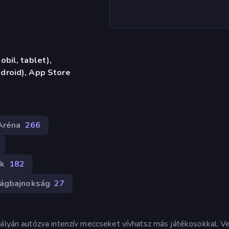
bil, tablet),
droid), App Store
Aréna
266
ok
182
lágbajnokság
27
pályán autózva intenzív meccseket vívhatsz más játékosokkal. V