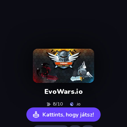
EvoWars.io
8/10
.io
Kattints, hogy játsz!