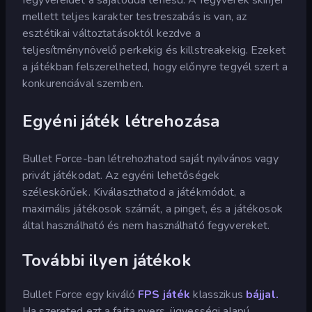
mellett teljes karakter testreszabás is van, az
esztétikai változtatásoktól kezdve a
teljesítménynövelő perkekig és killstreakekig. Ezeket
a játékban felszerelheted, hogy előnyre tegyél szert a
konkurenciával szemben.
Egyéni játék létrehozása
Bullet Force-ban létrehozhatod saját nyilvános vagy
privát játékodat. Az egyéni lehetőségek
széleskörűek. Kiválaszthatod a játékmódot, a
maximális játékosok számát, a pinget, és a játékosok
által használható és nem használható fegyvereket.
További ilyen játékok
Bullet Force egy kiváló
FPS játék
klasszikus
bájjal.
Ha szereted ezt a fajta nyers, ügyességi alapú