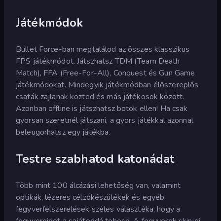
Játékmódok
Bullet Force-ban megtalálod az összes klasszikus
FPS játékmódot. Játszhatsz TDM (Team Death
Match), FFA (Free-For-All), Conquest és Gun Game
játékmódokat. Mindegyik játékmódban élőszereplős
csaták zajlanak közted és más játékosok között.
Azonban offline is játszhatsz botok ellen! Ha csak
gyorsan szeretnél játszani, a gyors játékkal azonnal
beleugorhatsz egy játékba.
Testre szabhatod katonádat
Több mint 100 álcázási lehetőség van, valamint
optikák, lézeres célzókészülékek és egyéb
fegyverfelszerelések széles választéka, hogy a
fegyvereidet a sajátoddá tehesd. A fegyverek skinjei