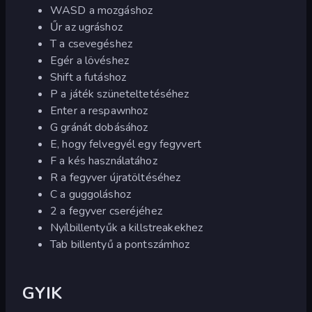
WASD a mozgáshoz
Űr az ugráshoz
T a csevegéshez
Egér a lövéshez
Shift a futáshoz
P a játék szüneteltetéséhez
Enter a respawnhoz
G gránát dobásához
E, hogy felvegyél egy fegyvert
F a kés használatához
R a fegyver újratöltéséhez
C a guggoláshoz
2 a fegyver cseréjéhez
Nyílbillentyűk a killstreakekhez
Tab billentyű a pontszámhoz
GYIK