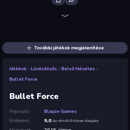
SkillWarz
Fragen
CS: Chaos Squad
Kirka.io
The Battleground
Command Strike FPS
KS Z
Subway Clash 2
Shape Shooter 3
Subway Clash Remastered
Winter Clash 3D
Zombie Hunter
Arsenal Online
Bulletstorm
ZombieStrike
Zombie Hunters Online
Ninja Clash Heroes
Redcoats.io
További játékok megjelenítése
Játékok
Lövöldözős
Belső Nézetes
»
»
»
Bullet Force
Bullet Force
Fejlesztő
Blayze Games
Értékelés
9,0
(
az elmúlt 6 hónap alapján
)
Megjelent
2016. június