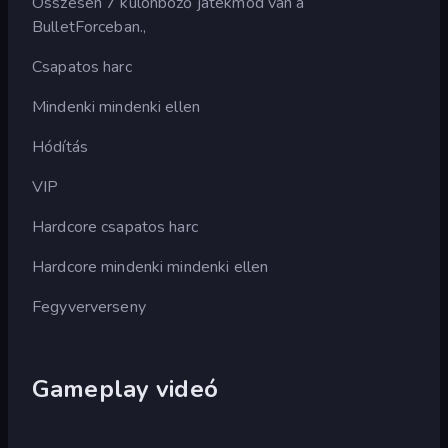
Összesen 7 különböző játékmód van a
BulletForceban.,
Csapatos harc
Mindenki mindenki ellen
Hódítás
VIP
Hardcore csapatos harc
Hardcore mindenki mindenki ellen
Fegyververseny
Gameplay videó