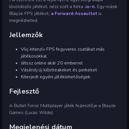
lövöldözős játékot, nézz szét a Kirka
.io-n.
Egy másik
Blayze FPS játékot,
a Forward Assaultot
is
megnézheted.
Jellemzők
Vívj intenzív FPS fegyveres csatákat más
játékosokkal
Játssz online akár 20 emberrel
Vásárolj új killstreakeket és perkeket
Kiterjedt egyéni játéklehetőségek
Fejlesztő
A Bullet Force Multiplayer játék fejlesztője a Blayze
Games (Lucas Wilde).
Megjelenési dátum