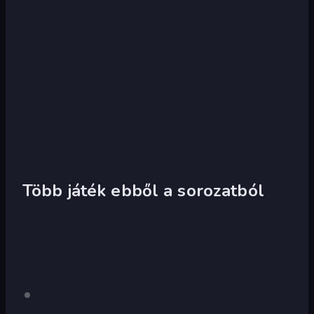
Több játék ebből a sorozatból
Forward
Csak