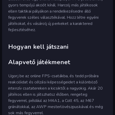
gyors tempójú akciót kínál. Harcolj más játékosok
ellen taktikai pályákon a rendelkezésedre álló
fegyverek széles választékával. Hozz létre egyéni
játékokat, és vásárolj új perkeket a karaktered
fejlesztéséhez.
Hogyan kell játszani
Alapvető játékmenet
Ugorj be az online FPS-csatákba, és tedd próbára
reakcióidat és célzási képességeidet a különböző
intenzív csatatereken a kicsiktől a nagyokig. Akár 20
játékos ellen is játszhatsz élőben, rengeteg
fegyverrel, például az M4A1, a Colt 45, az M67
gránátokkal, az AWP mesterlövészpuskával és még
sok más fegyverrel.