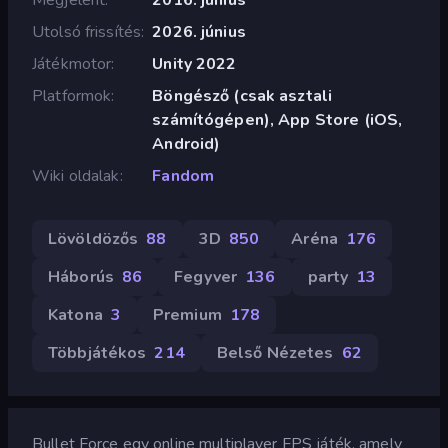
Utolsó frissítés
2026. június
Játékmotor
Unity 2022
Platformok
Böngésző (csak asztali
számítógépen), App Store (iOS,
Android)
Wiki oldalak
Fandom
Lövöldözős
88
3D
850
Aréna
176
Háborús
86
Fegyver
136
party
13
Katona
3
Premium
178
Többjátékos
214
Belső Nézetes
62
Bullet Force egy online multiplayer FPS játék, amely