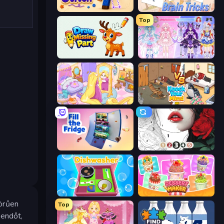
Rope Stitch Puzzle
Brain Tricks: Brain Games
Top
Draw Missing Part | DOP Puzzle
Idol Livestream: Fashion Game
Fairy Room - Decor Game
Knock Your Mind
Fill The Fridge
Numicolor
Dishwasher
Dessert Maker
yörűen
Top
kendőt,