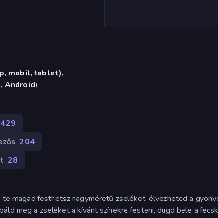
, mobil, tablet),
, Android)
1429
ezős
204
t
28
Itt te magad festhetsz nagyméretű zseléket, élvezheted a gyön
áld meg a zseléket a kívánt színekre festeni, dugd bele a fecs