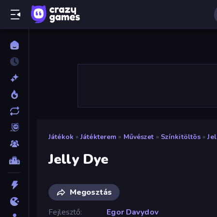
Játékok
»
Játékterem
»
Művészet
»
Színkitöltõs
»
Je
Jelly Dye
Megosztás
Fejlesztő
Egor Davydov