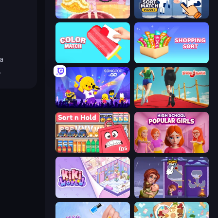
Royal Glow Princess Makeover
Find Sort Match - Puzzle
a
Color Match
Shopping Sort
.
SongPop GO
Shoe Race
Sort n Hold
High School Popular Girls
KiKi World
Home Pin 2