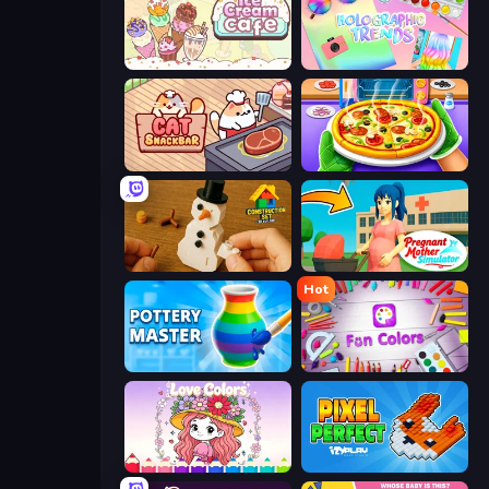
Ice Cream Cafe
Holographic Trends
Cat Snack Bar
Pizza Maker
Construction Set - 3D Builder
Pregnant Mother Simulator
Hot
Pottery Master
Fun Colors
Love Colors
Pixel Perfect