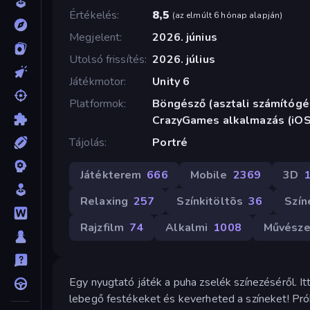
Értékelés
8,5
(
az elmúlt 6 hónap alapján
)
Megjelent
2026. június
Utolsó frissítés
2026. július
Játékmotor
Unity 6
Platformok
Böngésző (asztali számítógép
CrazyGames alkalmazás (iOS
Tájolás
Portré
Játékterem
666
Mobile
2369
3D
Relaxing
257
Színkitöltõs
36
Szín
Rajzfilm
74
Alkalmi
1008
Művésze
Egy nyugtató játék a puha zselék színezéséről. 
lebegő festékeket és keverheted a színeket! Prób