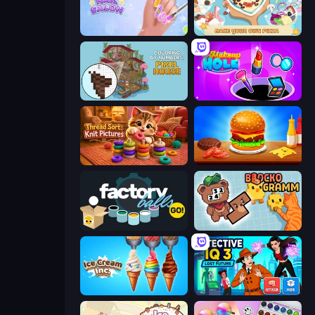
Nail Salon
ABC Pizza Maker
Coloring by Numbers: Pixel House
Make Up Hole
Thread Sort: Knit Pictures
Burger Cafe
Factory Balls Go!
Blockogramm
Ice Cream Inc.
Detective IQ 3