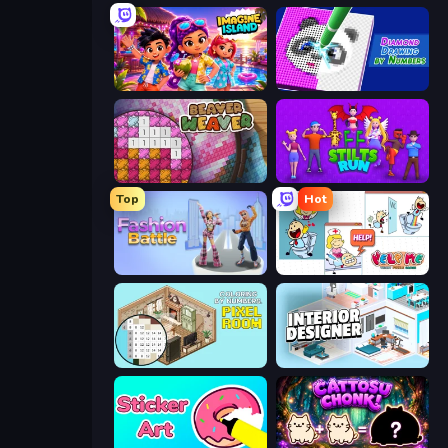
Imagine Island
Diamond Drawing by Numbers
Beaver Weaver
Stilts Run
Top
Hot
Fashion Battle
Help Me: Tricky Puzzle Games
Coloring by Numbers: Pixel Room
Interior Designer: Unpacking House