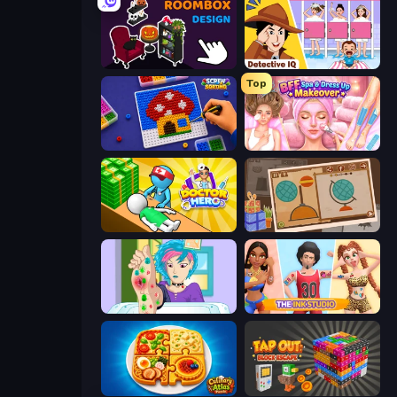
Roombox Design
Detective IQ: Brain Games
Top
Screw Sorting
BFF Makeover - Spa & Dress Up
Doctor Hero
Chigiri: Paper Puzzle
Feet's Doctor Urgent Care
The Ink Studio
Culinary Atlas
Tap Out: Block Escape