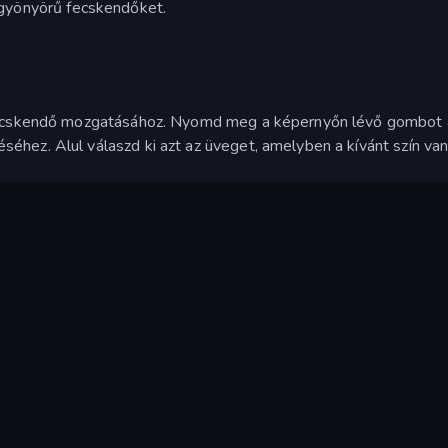
j, gyönyörű fecskendőket.
 fecskendő mozgatásához. Nyomd meg a képernyőn lévő gombot 
hez. Alul válaszd ki azt az üveget, amelyben a kívánt szín van