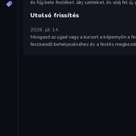
és fújj bele festéket. Járj szinteket, és oldj fel ú
Utolsó frissítés
2026. júl. 14.
Mozgasd az ujjad vagy a kurzort a képernyőn a
fecskendő behelyezéséhez és a festés megkezdésé