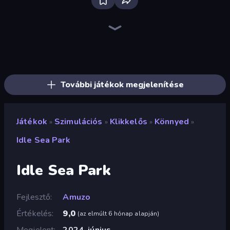
Bloxd.io
Ragdoll Archers
EvoWars.io
Piece of Cake: Merge and Bake
Veck.io
Traffic Rider
Racing Limits
Mahjongg Solitaire
Screw Out: Bolts and Nuts
Words of Wonders
Piles of Mahjong
Designville: Merge & Design
Space Waves
Miniblox
SkillWarz
Stickman Clash
Fortzone Battle Royale
Arrow Escape
További játékok megjelenítése
Játékok
Szimulációs
Klikkelős
Könnyed
»
»
»
»
Idle Sea Park
Idle Sea Park
Fejlesztő
Amuzo
Értékelés
9,0
(
az elmúlt 6 hónap alapján
)
Megjelent
2024. június