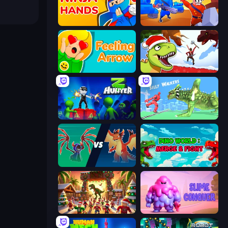
Ninja Hands
Craft and Battle
Feeling Arrow
Dino Survival: 3D Simulator
Z Hunter
Silly Walkers
Monster Battle
Dino World: Merge & Fight
My Dinoland
Slime Conquer: Epic Battles