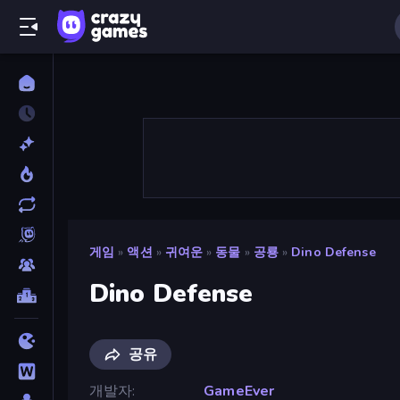
게임
»
액션
»
귀여운
»
동물
»
공룡
»
Dino Defense
Dino Defense
공유
개발자
GameEver