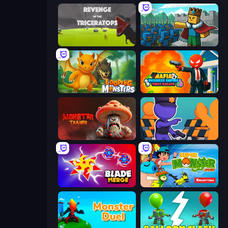
Revenge of the Triceratops
Cube Commander
Looping Monsters
Mafia Business Empire: Thief Escape
Monster Trainer: Catching Game
City Defense
Blade Merge
Super Monster Run