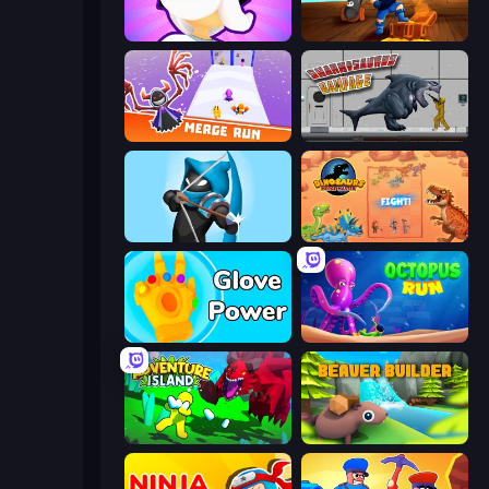
Mutant Idle
Captains Idle
Merge Run
Sharkosaurus Rampage
Wild Archer: Castle Defense
Dinosaurs Merge Master
Glove Power
OctopusRun
Adventure Island 2D
Beaver Builder