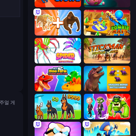
Dino Crowd
Dino Domination
Animal DNA Run
Zombie Raft
Spider Evolution: Runner Game
Stickman: Dinosaur Arena
Idle Dino Farm Tycoon Simulator 3D
Dragons Merge: Battle Games
캐주얼 게
Dogs vs Aliens
Infection Town of Zombies