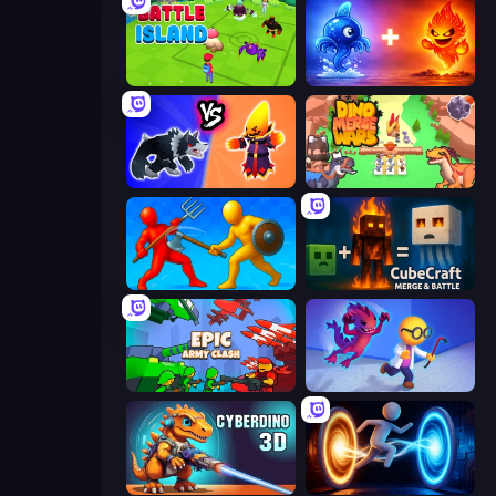
Battle Island
Elemental Monsters: Merge
Merge Battle Tactics
Dino Merge Wars
Epic Sword Battle! Fight in Arena
CubeCraft: Merge & Battle
Epic Army Clash
Bounce Out
CyberDino 3D
Portal Escape