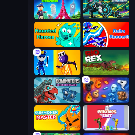
Human Mech
Robot Police Iron Panther
Haunted Heroes
Robo Runner
Jailbreak: Hide or Attack!
Rio Rex
Dominators: Fighting Dinosaurs
Elemental Merge
Summoner Master
Who Dies Last?