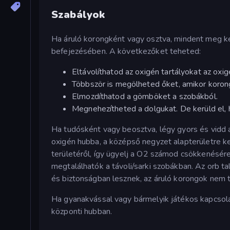
Szabályok
Ha áruló korongként vagy osztva, mindent meg ke
befejezésében. A következőket teheted:
Eltávolíthatod az oxigén tartályokat az oxi
Többször is megölheted őket, amikor koro
Elmozdíthatod a gömböket a szobákból.
Megnehezítheted a dolgukat. De kerüld el,
Ha tudósként vagy beosztva, légy gyors és vidd 
oxigén hubba, a középső negyzet alapterületre k
területéről, így ügyelj a O2 számod csökkenésé
megtalálhatók a távoli/sarki szobákban. Az orb t
és biztonságban lesznek, az áruló korongok nem t
Ha gyanakvással vagy bármelyik játékos kapcsol
központi hubban.