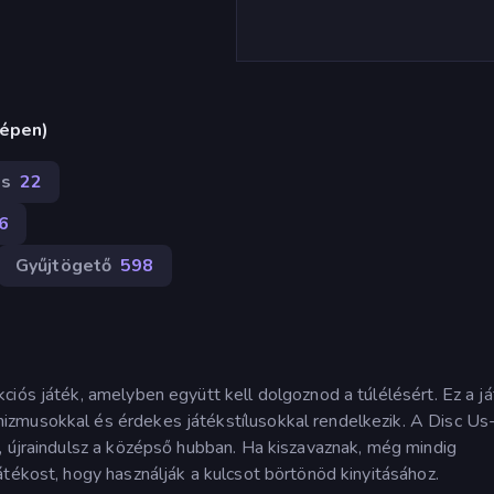
gépen)
s
22
6
Gyűjtögető
598
iós játék, amelyben együtt kell dolgoznod a túlélésért. Ez a já
izmusokkal és érdekes játékstílusokkal rendelkezik. A Disc Us
, újraindulsz a középső hubban. Ha kiszavaznak, még mindig
átékost, hogy használják a kulcsot börtönöd kinyitásához.