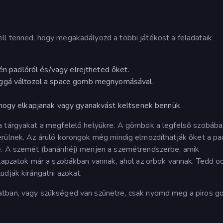
ll tenned, hogy megakadályozd a többi játékost a feladataik
gén padlóról és/vagy elrejtheted őket.
nggá változol a space gomb megnyomásával.
 hogy elkapjanak vagy gyanakvást keltsenek bennük.
a tárgyakat a megfelelő helyükre. A gömbök a legfelső szobába,
erülnek. Az áruló korongok még mindig elmozdíthatják őket a pa
re. A szemét (banánhéj) menjen a szemétrendszerbe, amik
alapzatok már a szobákban vannak, ahol az orbok vannak. Tedd o
udják kirángatni azokat.
atban, vagy szükséged van szünetre, csak nyomd meg a piros g