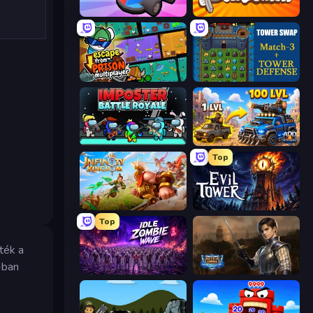
Smash Karts
Shell Shockers
Escape From Prison Multiplayer
Tower Swap
Imposter Battle Royale
AOD - Art Of Defense
Top
Infinity Kingdom
Evil Tower
Top
ték a
-ban
Idle Zombie Wave: Survivors
Battle Arena