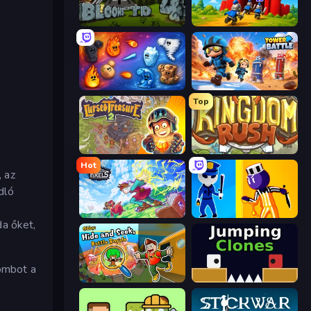
Bloons Tower Defense 4
TimeWarriors
Elemental Merge
Tower Battle
Top
Cursed Treasure 2
Kingdom Rush
Hot
 az
dló
Kingdom of Pixels
Jailbreak: Hide or Attack!
da őket,
ombot a
Obby: Hide and Seek, Battle Royale
Jumping Clones