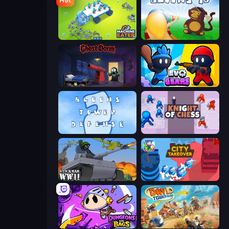
Hot
Machine Eater
Bloons Tower Defense
Ghost Dorm
Evo Gears
Bloons Tower Defense 2
Knight of Chess
Stickman WW2
City Takeover
Dungeons and Bags
Day D Tower Rush