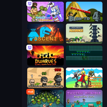
Human Leap: Evolution
Bloons Tower Defense 4 Expansion
Ascent of Echoes
Iron Towers Alliance
Dwarves: Glory, Death, and Loot
Vector TD
Raid Heroes: Sword and Magic
World of Stickman Classic RTS
Hot