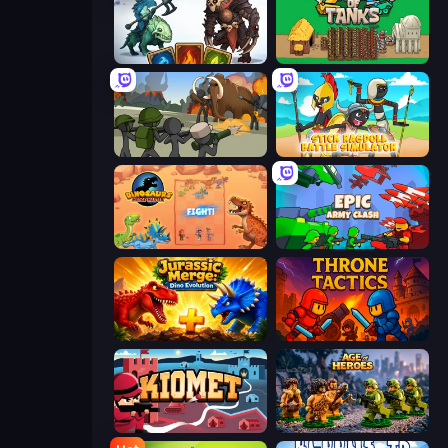
Dark Stones: Card Battle RPG
Age of Tanks Warriors: TD War
Stickman History Battle
Stick Ragdoll Battle Simulator
Dinosaurs Merge Master
Epic Army Clash
Jurassic Merge: Dino Evolution
Throne Tactics
Kiomet
Age of Heroes