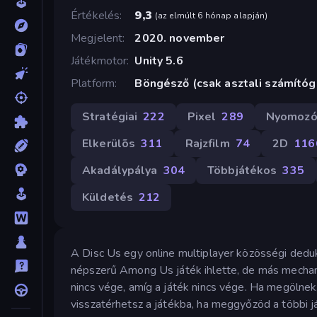
Értékelés
9,3
(
az elmúlt 6 hónap alapján
)
Megjelent
2020. november
Játékmotor
Unity 5.6
Platform
Böngésző (csak asztali számító
Stratégiai
222
Pixel
289
Nyomozó
Elkerülõs
311
Rajzfilm
74
2D
116
Akadálypálya
304
Többjátékos
335
Küldetés
212
A Disc Us egy online multiplayer közösségi dedukc
népszerű Among Us játék ihlette, de más mechan
nincs vége, amíg a játék nincs vége. Ha megölnek
visszatérhetsz a játékba, ha meggyőzöd a többi j