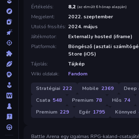
Értékelés
8,2
(
az elmúlt 6 hónap alapján
)
Megjelent
2022. szeptember
Utolsó frissítés
2024. május
Játékmotor
Externally hosted (iframe)
Platformok
Böngésző (asztali számítógép
Store (iOS)
Tájolás
Tájkép
Wiki oldalak
Fandom
Stratégiai
222
Mobile
2369
Deep 
Csata
548
Premium
78
Hős
74
Premium
229
Egér
1795
Könnyed
Battle Arena egy izgalmas RPG-kaland-csatajáték