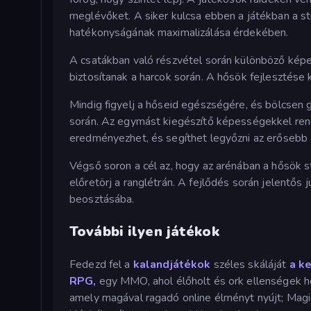
meglévőket. A siker kulcsa ebben a játékban a st
hatékonyságának maximalizálása érdekében.
A csatákban való részvétel során különböző kép
biztosítanak a harcok során. A hősök fejlesztése
Mindig figyelj a hőseid egészségére, és bölcsen 
során. Az egymást kiegészítő képességekkel ren
eredményezhet, és segíthet legyőzni az erősebb 
Végső soron a cél az, hogy az arénában a hősök 
előretörj a ranglétrán. A fejlődés során jelentős
beosztásába.
További ilyen játékok
Fedezd fel a
kalandjátékok
széles skáláját
a k
RPG,
egy MMO, ahol élőholt és ork ellenségek ho
amely magával ragadó online élményt nyújt; Mag