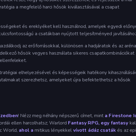
ratégia a megfelelő harci hősök kiválasztásával a csapat
ességeket és ereklyéket kell használnod, amelyek egyedi előny
 kulcsfontosságú a csatákban nyújtott teljesítményed javításához
gazdálkodj az erőforrásokkal, különösen a hadjáratok és az arén
delkező hősök vegyes használata sikeres csapatkombinációkat
ellenfeleket.
stratégiai elhelyezésével és képességeik hatékony kihasználásá
 jutalmakat szerezhetsz, amelyeket újra befektethetsz a hősök
ezedben
! Nézz meg néhány népszerű címet, mint
a Firestone I
rdái ellen harcolhatsz; Warlord
Fantasy RPG, egy fantasy
ka
ic World,
ahol a
mitikus lényekkel
vívott ádáz csaták
és az ep