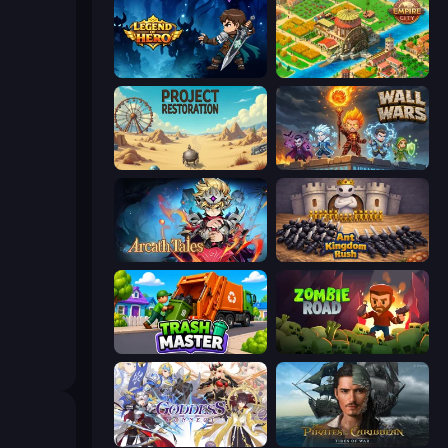
Legend of Hero
Empire City
Project Restoration
Wall Wars
Arcath Tales
Ant Kingdom Rush
Trash Master
Zombie Road
Goddess Connect
Pirates of the Caribbean: ToW