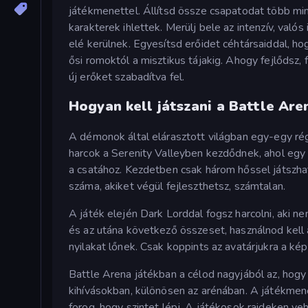
játékmenettel. Állítsd össze csapatodat több mint
karakterek ihlettek. Merülj bele az intenzív, val
elé kerülnek. Egyesítsd erőidet céhtársaiddal, ho
ősi romoktól a misztikus tájakig. Ahogy fejlődsz
új erőket szabadítva fel.
Hogyan kell játszani a Battle Are
A démonok által elárasztott világban egy-egy rég
harcok a Serenity Valleyben kezdődnek, ahol egy 
a csatához. Kezdetben csak három hőssel játszh
száma, akiket végül fejleszthetsz, számtalan.
A játék elején Dark Lorddal fogsz harcolni, aki n
és az utána következő összeset, használnod kell
nyilakat lőnek. Csak koppints az avatárjukra a ké
Battle Arena játékban a célod nagyjából az, hogy
kihívásokban, különösen az arénában. A játékmen
forog, hogy szintet lépj. A játékosok raideken ve