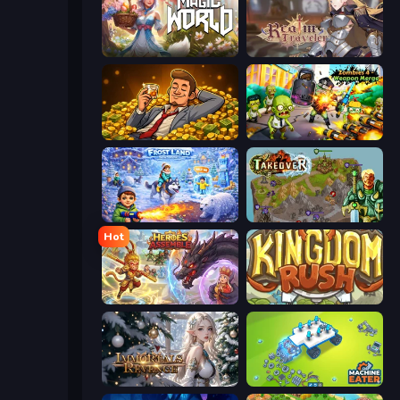
Magic World
Realm Traveler
Idle Billionaire Tycoon
Zombies 4 Weapon Merge
Frost Land - Snow Survival
Takeover
Hot
Heroes Assemble
Kingdom Rush
Immortals Revenge
Machine Eater