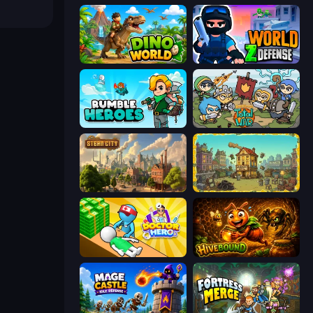
Dino World
World Z Defense - Zombie Defense
Rumble Heroes
Raid Heroes: Total War
Steam City
The Garbaggio Hotel
Doctor Hero
Hivebound