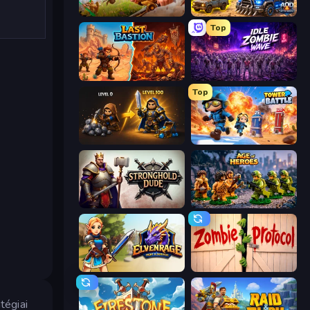
Infinity Kingdom
AOD - Art Of Defense
Top
Last Bastion
Idle Zombie Wave: Survivors
Top
Gothic Story RPG
Tower Battle
Stronghold Dude
Age of Heroes
Elvenrage
Zombie Protocol
tégiai