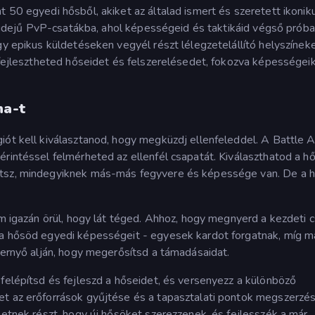
 50 egyedi hősből, akiket az általad ismert és szeretett ikonik
ós idejű PvP-csatákba, ahol képességeid és taktikáid végső próba
gy epikus küldetéseken vegyél részt lélegzetelállító helyszíneke
, fejlesztheted hőseidet és felszerelésedet, fokozva képességei
na-t
iót kell kiválasztanod, hogy megküzdj ellenfeleddel. A Battle 
érintéssel felmérheted az ellenfél csapatát. Kiválaszthatod a h
atsz, mindegyiknek más-más fegyvere és képessége van. De a 
em igazán örül, hogy lát téged. Ahhoz, hogy megnyerd a kezdeti c
 a hősöd egyedi képességeit - egyesek kardot forgatnak, míg 
pernyő alján, hogy megerősítsd a támadásaidat.
 felépítsd és fejleszd a hőseidet, és versenyezz a különböző
et az erőforrások gyűjtése és a tapasztalati pontok megszerzés
hetnek részt, hogy új hősöket szerezzenek, és fejlesszék a már