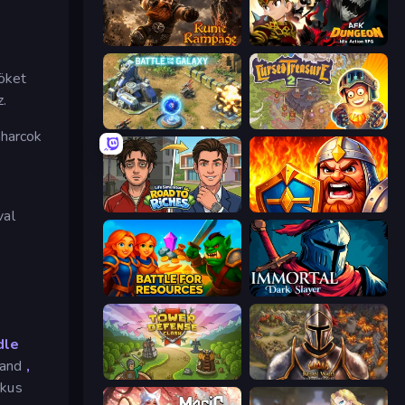
Runic Rampage
AFK Dungeon: Idle Action RPG
öket
.
Battle for the Galaxy
Cursed Treasure 2
aharcok
Life Simulator: Road to Riches
WarLink: Crown & Clash
val
Battle for Resources
Immortal: Dark Slayer
dle
land
,
Tower Defense Clash
Khan Wars
ikus