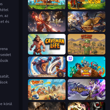
us
Firestone – Idle Clicker Online RPG
Raid & Rush
tétel
n, az
ket és
Dark Odyssey
Vampire Master
Arena
Caveman Life
Army Base Of America
őseidet
hősök
satát,
Titan Soul: Action RPG
Epic Empire: Tower Defense
mások
Day D Tower Rush
Idle Saga
e körül