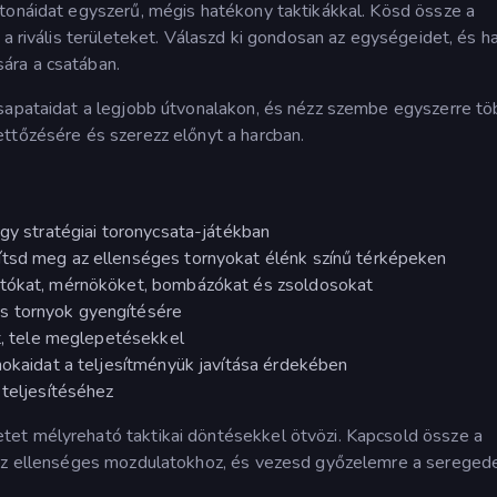
atonáidat egyszerű, mégis hatékony taktikákkal. Kösd össze a
 a rivális területeket. Válaszd ki gondosan az egységeidet, és h
ára a csatában.
csapataidat a legjobb útvonalakon, és nézz szembe egyszerre tö
ttőzésére és szerezz előnyt a harcban.
egy stratégiai toronycsata-játékban
ítsd meg az ellenséges tornyokat élénk színű térképeken
utókat, mérnököket, bombázókat és zsoldosokat
s tornyok gyengítésére
et, tele meglepetésekkel
nokaidat a teljesítményük javítása érdekében
 teljesítéséhez
et mélyreható taktikai döntésekkel ötvözi. Kapcsold össze a
 az ellenséges mozdulatokhoz, és vezesd győzelemre a seregede