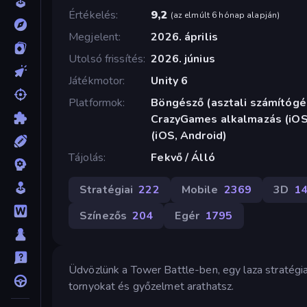
Értékelés
9,2
(
az elmúlt 6 hónap alapján
)
Megjelent
2026. április
Utolsó frissítés
2026. június
Játékmotor
Unity 6
Platformok
Böngésző (asztali számítógép
CrazyGames alkalmazás (iOS,
(iOS, Android)
Tájolás
Fekvő / Álló
Stratégiai
222
Mobile
2369
3D
1
Színezős
204
Egér
1795
Üdvözlünk a Tower Battle-ben, egy laza stratégi
tornyokat és győzelmet arathatsz.