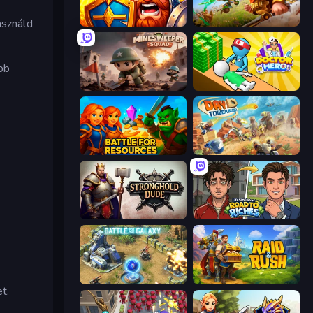
asználd
WarLink: Crown & Clash
Infinity Kingdom
bb
Minesweeper Squad
Doctor Hero
Battle for Resources
Day D Tower Rush
Stronghold Dude
Life Simulator: Road to Riches
Battle for the Galaxy
Raid & Rush
t.