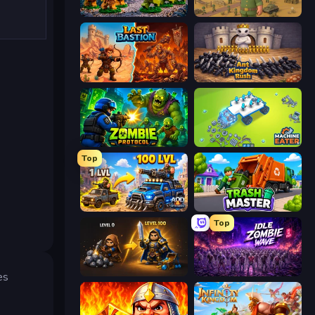
Age of Heroes
Army Base Of America
Last Bastion
Ant Kingdom Rush
Zombie Protocol
Machine Eater
Top
AOD - Art Of Defense
Trash Master
Top
Gothic Story RPG
Idle Zombie Wave: Survivors
es