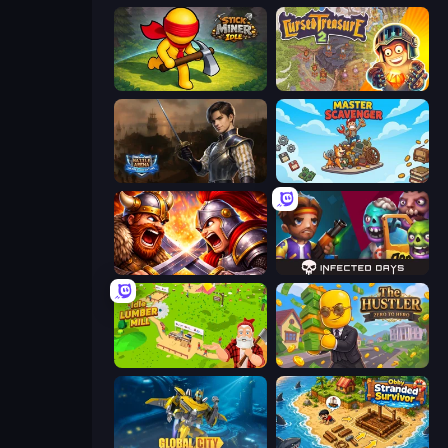
Stick Miner Idle
Cursed Treasure 2
Battle Arena
Master Scavenger
Fall of the King
Infected Days
Idle Lumber Mill
The Hustler