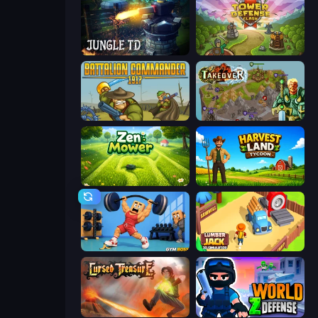
Jungle TD
Tower Defense Clash
Battalion Commander 1917
Takeover
Zen Mower
Harvest Land Tycoon
Gym Boss
Lumberjack 3D Simulator
Cursed Treasure
World Z Defense - Zombie Defense