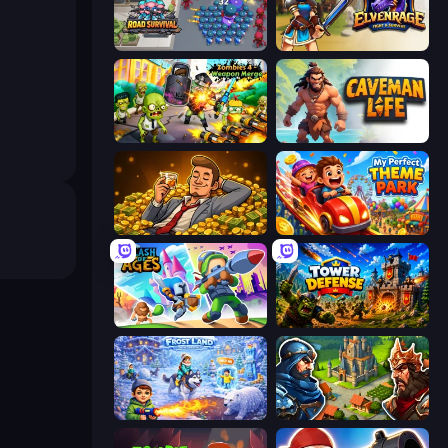
Road Survival
Elvenrage
Zombies 4 Weapon Merge
Caveman Life
Idle Billionaire Tycoon
My Perfect Theme Park
Clash of Ages
Tower Defense
Frost Land - Snow Survival
Your Majesty - Build & Conquer