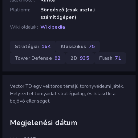
Platform
Böngésző (csak asztali
számítógépen)
Wiki oldalak
Wikipedia
Stratégiai
164
Klasszikus
75
Tower Defense
92
2D
935
Flash
71
Vector TD egy vektoros témájú toronyvédelmi játék.
Helyezd el tornyaidat stratégiailag, és iktasd ki a
bejövő ellenséget.
Megjelenési dátum