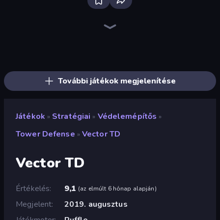
Bloxd.io
Ragdoll Archers
EvoWars.io
Veck.io
Piece of Cake: Merge and Bake
Racing Limits
Traffic Rider
Mahjongg Solitaire
Screw Out: Bolts and Nuts
Words of Wonders
Piles of Mahjong
Designville: Merge & Design
Miniblox
Space Waves
Stickman Clash
SkillWarz
Fortzone Battle Royale
Arrow Escape
További játékok megjelenítése
Játékok
Stratégiai
Védelemépítős
»
»
»
Tower Defense
Vector TD
»
Vector TD
Értékelés
9,1
(
az elmúlt 6 hónap alapján
)
Megjelent
2019. augusztus
Játékmotor
Ruffle