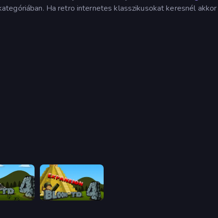
kategóriában. Ha retro internetes klasszikusokat keresnél akkor
Bloons Tower Defense 4
Bloons Tower Defense 4 Expansion