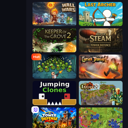
Wall Wars
Last Archer
Keeper of the Grove 2
Age of Steam Tower Defence
Hot
Base Defence
Cursed Treasure
Jumping Clones
Takeover