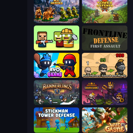
Age of Heroes
Tower Defense Clash
Zombie Horde: Build & Survive
Frontline Defense
Evo Gears
Raid Heroes: Sword and Magic
Bannerlings
Raid Heroes: Dark Side
Stickman Tower Defense Idle 3D
Wild Castle TD: Grow Empire