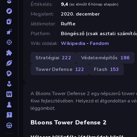
Értékelés
9,4
(
az elmúlt 6 hónap alapján
)
Megjelent
2020. december
Játékmotor
Ruffle
Platform
Böngésző (csak asztali számít
Wiki oldalak
Wikipedia
-
Fandom
Stratégiai
222
Védelemépítős
186
Tower Defense
122
Flash
153
A Bloons Tower Defense 2 egy népszerű tower de
Kiwi fejlesztésében. Helyezd el átgondoltan a vé
léggömböt.
Bloons Tower Defense 2