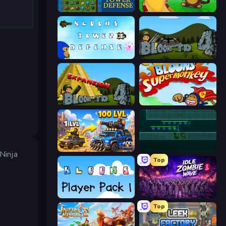
Tower Swap
Bloons Tower Defense
Bloons Tower Defense 3
Bloons Tower Defense 4
Bloons Tower Defense 4 Expansion
Bloons Super Monkey
AOD - Art Of Defense
Vector TD
Ninja
Top
Bloons Player Pack 1
Idle Zombie Wave: Survivors
Top