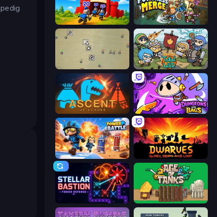
 pedig
TimeWarriors
Fortress Merge
Desktop Tower Defense
Raid Heroes: Total War
Ascent of Echoes
Dungeons and Bags
Tower Battle
Dwarves: Glory, Death, and Loot
Stellar Bastion
Age of Tanks Warriors: TD War