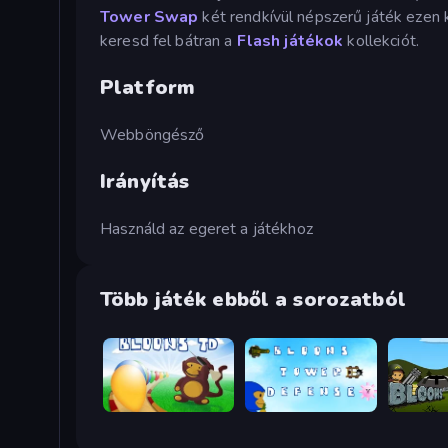
Tower Swap
két rendkívül népszerű játék ezen 
keresd fel bátran a
Flash játékok
kollekciót.
Platform
Webböngésző
Irányítás
Használd az egeret a játékhoz
Több játék ebből a sorozatból
Bloons Tower Defense
Bloons Tower Defense 3