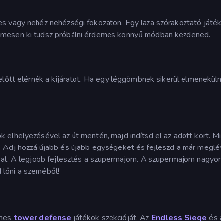
s vagy nehéz nehézségi fokozaton. Egy laza szórakoztató játék
lmesen ki tudsz próbálni érdemes könnyű módban kezdened.
előtt elérnék a kijáratot. Ha egy léggömbnek sikerül elmeneküln
 elhelyezésével az út mentén, majd indítsd el az adott kört. M
. Adj hozzá újabb és újabb egységeket és fejleszd a már meglé
kal. A legjobb fejlesztés a szupermajom. A szupermajom nagyo
d lőni a szeméből!
ames
tower defense
játékok szekcióját. Az
Endless Siege
és 