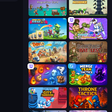
Tavern Rumble: Roguelike Card
Iron Towers Alliance
Endless Siege 2
Human Leap: Evolution
Day D Tower Rush
Backpack Battles
Elemental Merge
Merge Team Tactics
City Takeover
Throne Tactics