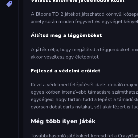
Válassz különféle játékmódok közül
A Bloons TD 2 játékot játszhatod könnyű, közepe
amely során minden fegyvert és egységet kénye
Állítsd meg a léggömböket
A játék célja, hogy megállítsd a léggömböket, mi
akkor veszítesz egy életpontot.
Fejleszd a védelmi erőidet
Kezd a védelmed felépítését darts dobáló majmok
egyes körben intenzívebb támadásra számíthatsz
egységeid, hogy tartani tudd a lépést a támadók
gyorsan dobál darts nyilakat, sőt akár lézert is tu
Még több ilyen játék
További hasonló játékokért keresd fel a CrazyG