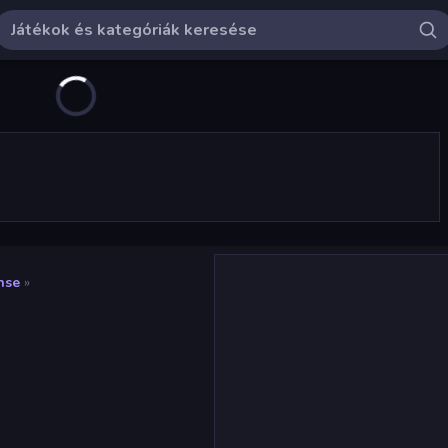
nse
»