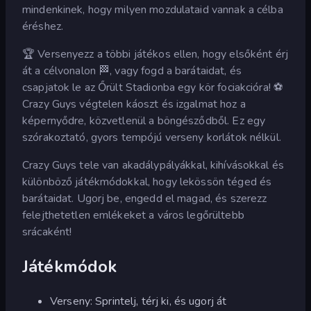
mindenkinek, hogy milyen mozdulataid vannak a célba
éréshez.
🏆 Versenyezz a többi játékos ellen, hogy elsőként érj
át a célvonalon 🏁, vagy fogd a barátaidat, és
csapjatok le az Őrült Stadionba egy kör fociakcióra! ⚽️
Crazy Guys végtelen káoszt és izgalmat hoz a
képernyődre, közvetlenül a böngésződből. Ez egy
szórakoztató, gyors tempójú verseny korlátok nélkül.
Crazy Guys tele van akadálypályákkal, kihívásokkal és
különböző játékmódokkal, hogy lekössön téged és
barátaidat. Ugorj be, engedd el magad, és szerezz
felejthetetlen emlékeket a város legőrültebb
srácaként!
Játékmódok
Verseny: Sprintelj, térj ki, és ugorj át