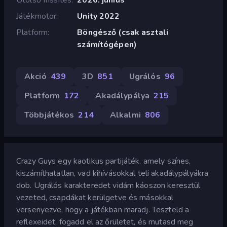
Játékmotor
Unity 2022
Platform
Böngésző (csak asztali
számítógépen)
Akció
439
3D
851
Ugrálós
96
Platform
172
Akadálypálya
215
Többjátékos
214
Alkalmi
806
Crazy Guys egy kaotikus partijáték, amely színes,
kiszámíthatatlan, vad kihívásokkal teli akadálypályákra
dob. Ugrálós karakteredet vidám káoszon keresztül
vezeted, csapdákat kerülgetve és másokkal
versenyezve, hogy a játékban maradj. Teszteld a
reflexeidet, fogadd el az őrületet, és mutasd meg