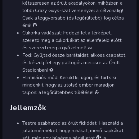
kétszeresen az őrült akadályokon, miközben a
többi Crazy Guys-szal versenyzel a célvonalig!
Csak a leggyorsabb (és legőrültebb) fog célba
érni! 🏁
Cukorka vadászat: Fedezd fel a térképet,
szerezd meg a cukorkákat az ellenfeleid előtt,
és szerezd meg a győzelmet! 🍬
Foci: Gyűjtsd össze barátaidat, alkoss csapatot,
és készülj fel egy pattogós meccsre az Őrült
Stadionban! ⚽️
Eliminációs mód: Kerüld ki, ugorj, és tarts ki
mindenkit, hogy az utolsó ember maradjon
talpon: a legőrültebbek túlélése! 💪
Jellemzők
Testre szabhatod az őrült fickódat: Használd a
jutalomérméket, hogy ruhákat, menő sapkákat,
sőt, még egy hűséges háziállatot 🐉 is