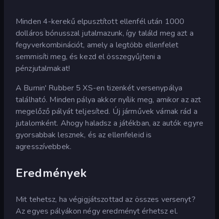
Minden 4-kerekű elpusztított ellenfél után 1000
dolláros bónusszal jutalmazunk, így találd meg azt a
fegyverkombinációt, amely a legtöbb ellenfelet
semmisíti meg, és kezd el összegyűjteni a
pénzjutalmakat!
A Burnin' Rubber 5 XS-en tizenkét versenypálya
található. Minden pálya akkor nyílik meg, amikor az azt
megelőző pályát teljesíted. Új járművek várnak rád a
jutalomként. Ahogy haladsz a játékban, az autók egyre
gyorsabbak lesznek, és az ellenfeleid is
agresszívebbek.
Eredmények
Mit tehetsz, ha végigjátszottad az összes versenyt?
Az egyes pályákon négy eredményt érhetsz el.