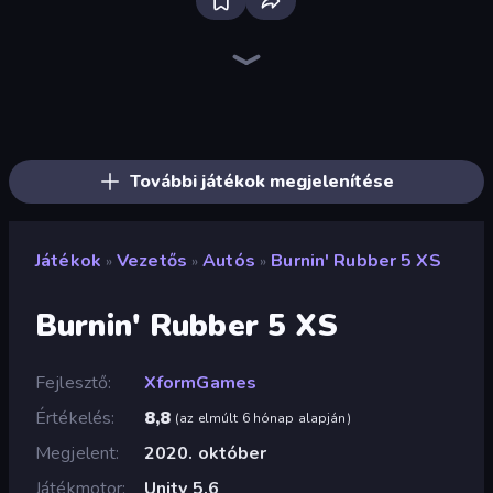
Bloxd.io
Ragdoll Archers
EvoWars.io
Piece of Cake: Merge and Bake
Veck.io
Racing Limits
Traffic Rider
Mahjongg Solitaire
Screw Out: Bolts and Nuts
Words of Wonders
Piles of Mahjong
Designville: Merge & Design
Miniblox
Space Waves
Stickman Clash
SkillWarz
Fortzone Battle Royale
Arrow Escape
További játékok megjelenítése
Játékok
Vezetős
Autós
Burnin' Rubber 5 XS
»
»
»
Burnin' Rubber 5 XS
Fejlesztő
XformGames
Értékelés
8,8
(
az elmúlt 6 hónap alapján
)
Megjelent
2020. október
Játékmotor
Unity 5.6