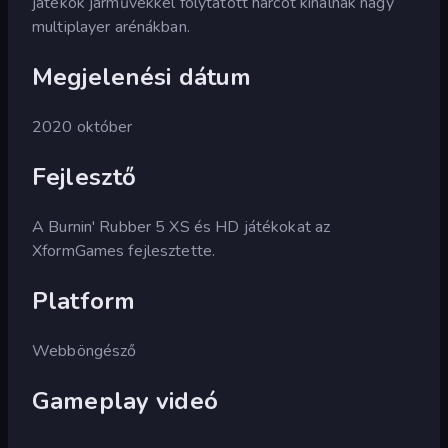
játékok járművekkel folytatott harcot kínálnak nagy
multiplayer arénákban.
Megjelenési dátum
2020 október
Fejlesztő
A Burnin' Rubber 5 XS és HD játékokat az
XformGames fejlesztette.
Platform
Webböngésző
Gameplay videó