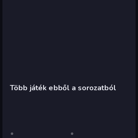
Több játék ebből a sorozatból
Burnin'
Csak
Burnin'
Csak