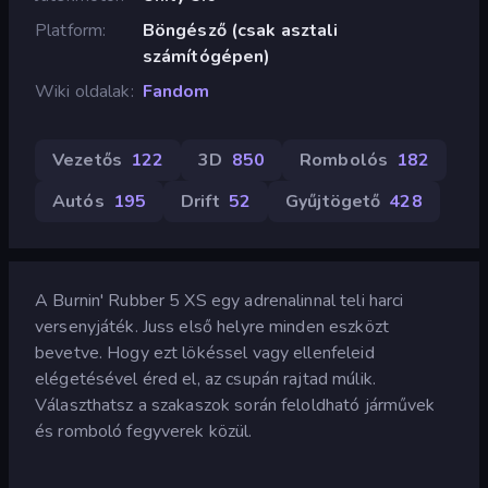
Platform
Böngésző (csak asztali
számítógépen)
Wiki oldalak
Fandom
Vezetős
122
3D
850
Rombolós
182
Autós
195
Drift
52
Gyűjtögető
428
A Burnin' Rubber 5 XS egy adrenalinnal teli harci
versenyjáték. Juss első helyre minden eszközt
bevetve. Hogy ezt lökéssel vagy ellenfeleid
elégetésével éred el, az csupán rajtad múlik.
Választhatsz a szakaszok során feloldható járművek
és romboló fegyverek közül.