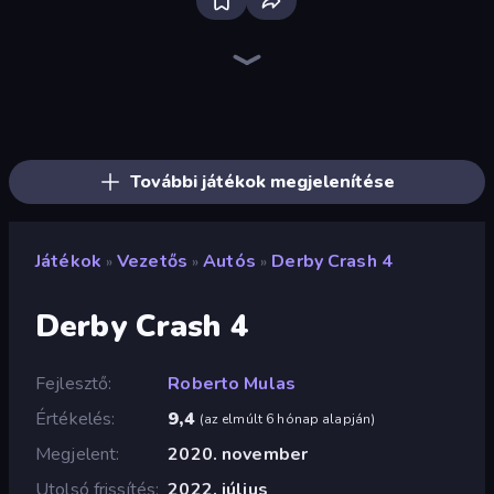
Racing Limits
Madness Cars Destroy
Drive Quest
Real Car Driving
Real Drift World
PolyTrack
City Car Driving Simulator: Ultimate 2
City Car Driving Simulator: Stunt
Epic Racing - Descent on Cars
Rally Racer Dirt
Stunt Horizon
Street Racing: Open World
Stunt Paradise
Drift Arena
Sportcars Crash
Real Cars in City
Gun Racing
DriveOff
További játékok megjelenítése
Játékok
Vezetős
Autós
Derby Crash 4
»
»
»
Derby Crash 4
Fejlesztő
Roberto Mulas
Értékelés
9,4
(
az elmúlt 6 hónap alapján
)
Megjelent
2020. november
Utolsó frissítés
2022. július