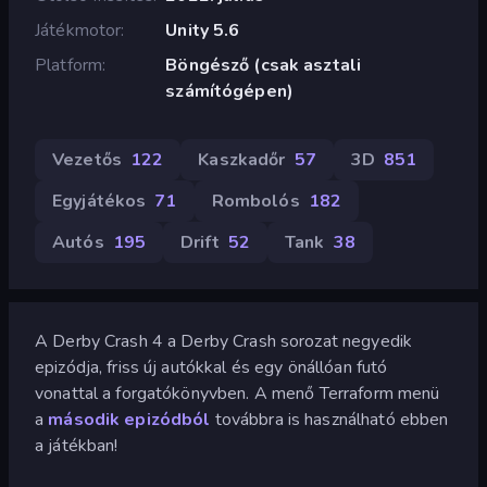
Játékmotor
Unity 5.6
Platform
Böngésző (csak asztali
számítógépen)
Vezetős
122
Kaszkadőr
57
3D
851
Egyjátékos
71
Rombolós
182
Autós
195
Drift
52
Tank
38
A Derby Crash 4 a Derby Crash sorozat negyedik
epizódja, friss új autókkal és egy önállóan futó
vonattal a forgatókönyvben. A menő Terraform menü
a
második epizódból
továbbra is használható ebben
a játékban!