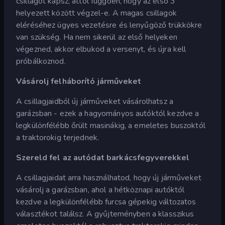
csillagot kapsz, attól függően, hogy az első 3
helyezett között végzel-e. A magas csillagok
eléréséhez ügyes vezetésre és lenyűgöző trükkökre
van szükség. Ha nem sikerül az első helyeken
végezned, akkor elbukod a versenyt, és újra kell
próbálkoznod.
Vásárolj felháborító járműveket
A csillagjaidból új járműveket vásárolhatsz a
garázsban - ezek a hagyományos autóktól kezdve a
legkülönfélébb őrült masinákig, a emeletes buszoktól
a traktorokig terjednek.
Szereld fel az autódat barkácsfegyverekkel
A csillagjaidat arra használhatod, hogy új járműveket
vásárolj a garázsban, ahol a hétköznapi autóktól
kezdve a legkülönfélébb furcsa gépekig változatos
választékot találsz. A gyűjteményben a klasszikus