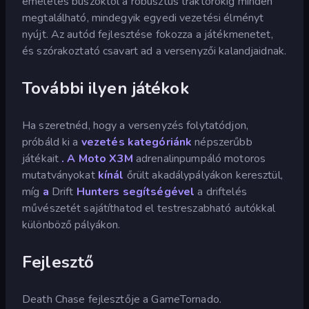
emeletes buszoktól a robusztus traktorokig minden
megtalálható, mindegyik egyedi vezetési élményt
nyújt. Az autód fejlesztése fokozza a játékmenetet,
és szórakoztató csavart ad a versenyzői kalandjaidnak.
További ilyen játékok
Ha szeretnéd, hogy a versenyzés folytatódjon,
próbáld ki a
vezetés kategóriánk
népszerűbb
játékait
.
A Moto X3M
adrenalinpumpáló motoros
mutatványokat
kínál
őrült akadálypályákon keresztül,
míg
a
Drift
Hunters segítségével
a driftelés
művészetét sajátíthatod el testreszabható autókkal
különböző pályákon.
Fejlesztő
Death Chase fejlesztője a GameTornado.