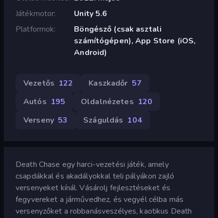
Játékmotor
Unity 5.6
Platformok
Böngésző (csak asztali
számítógépen), App Store (iOS,
Android)
Vezetős
122
Kaszkadőr
57
Autós
195
Oldalnézetes
120
Verseny
53
Száguldás
104
Death Chase egy harci-vezetési játék, amely
csapdákkal és akadályokkal teli pályákon zajló
versenyeket kínál. Vásárolj fejlesztéseket és
fegyvereket a járművedhez, és vegyél célba más
versenyzőket a robbanásveszélyes, kaotikus Death