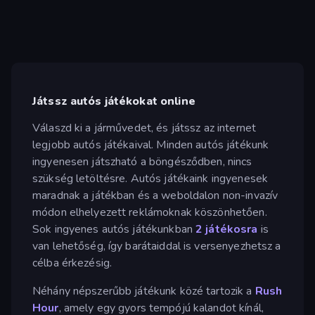
Játssz autós játékokat online
Válaszd ki a járművedet, és játssz az internet
legjobb autós játékaival. Minden autós játékunk
ingyenesen játszható a böngésződben, nincs
szükség letöltésre. Autós játékaink ingyenesek
maradnak a játékban és a weboldalon non-invazív
módon elhelyezett reklámoknak köszönhetően.
Sok ingyenes autós játékunkban
2 játékosra
is
van lehetőség, így barátaiddal is versenyezhetsz a
célba érkezésig.
Néhány népszerűbb játékunk közé tartozik a
Rush
Hour
, amely egy gyors tempójú kalandot kínál,