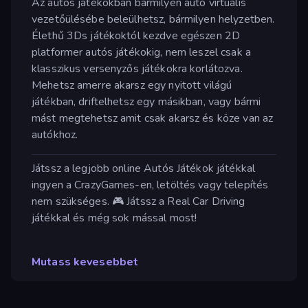
Az autós játékokban bármilyen autó virtuális
vezetőülésébe beleülhetsz, bármilyen helyzetben.
Élethű 3Ds játékoktól kezdve egészen 2D
platformer autós játékokig, nem leszel csak a
klasszikus versenyzős játékokra korlátozva.
Mehetsz amerre akarsz egy nyitott világú
játékban, driftelhetsz egy másikban, vagy bármi
mást megtehetsz amit csak akarsz és köze van az
autókhoz.
Játssz a legjobb online Autós Játékok játékkal
ingyen a CrazyGames-en, letöltés vagy telepítés
nem szükséges. 🎮 Játssz a Real Car Driving
játékkal és még sok mással most!
Mutass kevesebbet