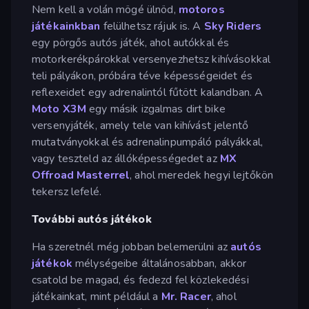
Nem kell a volán mögé ülnöd,
motoros
játékainkban
felülhetsz rájuk is. A
Sky Riders
egy pörgős autós játék, ahol autókkal és
motorkerékpárokkal versenyezhetsz kihívásokkal
teli pályákon, próbára téve képességeidet és
reflexeidet egy adrenalintól fűtött kalandban. A
Moto X3M
egy másik izgalmas dirt bike
versenyjáték, amely tele van kihívást jelentő
mutatványokkal és adrenalinpumpáló pályákkal,
vagy teszteld az állóképességedet az
MX
Offroad Masterrel
, ahol meredek hegyi lejtőkön
tekersz lefelé.
További autós játékok
Ha szeretnél még jobban belemerülni az
autós
játékok
mélységeibe általánosabban, akkor
csatold be magad, és fedezd fel közlekedési
játékainkat, mint például a
Mr. Racer
, ahol