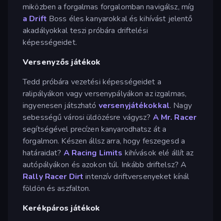
miközben a forgalmas forgalomban navigálsz, míg
a Drift
Boss éles kanyarokkal és kihívást jelentő
akadályokkal teszi próbára driftelési
képességeidet.
Versenyzős játékok
Tedd próbára vezetési képességeidet a
ralipályákon vagy versenypályákon az izgalmas,
ingyenesen játszható
versenyjátékokkal
. Nagy
sebességű városi üldözésre vágysz?
A Mr. Racer
segítségével precízen kanyarodhatsz át a
forgalmon. Készen állsz arra, hogy feszegesd a
határaidat?
A Racing Limits
kihívások elé állít az
autópályákon és azokon túl. Inkább driftelsz? A
Rally Racer Dirt
intenzív driftversenyeket kínál
földön és aszfalton.
Kerékpáros játékok