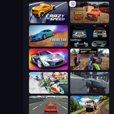
Crazy for Speed
DriveTown
Tuning Car Racing
Decorate My BMW M5
Grand Cyber City
MotoCross Riders
Super Fast Driver
Transporter Hot Pursuit