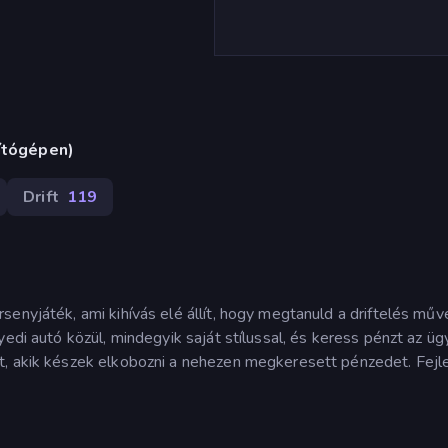
ítógépen)
Drift
119
senyjáték, ami kihívás elé állít, hogy megtanuld a driftelés mű
yedi autó közül, mindegyik saját stílussal, és keress pénzt az ü
t, akik készek elkobozni a nehezen megkeresett pénzedet. Fejle