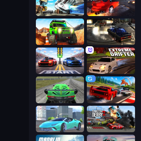
Real Drift World
City Car Driving Simulator: Stunt
Offroad Life 3D
City Classic Car Driving: 131
Street Racer 2
Extreme Drifter
Speed Racing Pro 2
Racing: Online!
Real City Driver
Demolition Derby 2