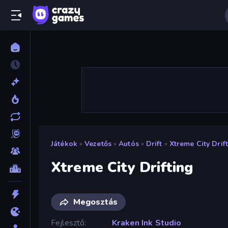
Játékok
»
Vezetős
»
Autós
»
Drift
»
Xtreme City Drif
Xtreme City Drifting
Megosztás
Fejlesztő
Kraken Ink Studio