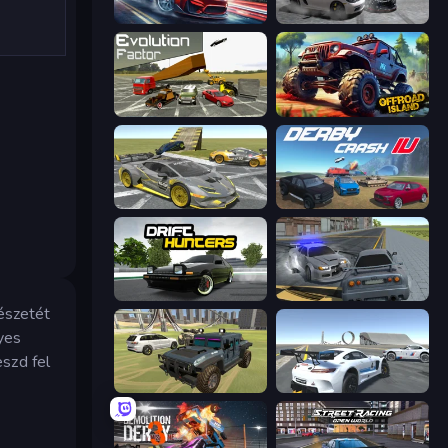
Xtreme DRIFT Racing
Gearshift One
Evolution Factor
Offroad Island
Wrong Way
Derby Crash 4
Drift Hunters
RCC City Racing
vészetét
gyes
szd fel
4x4 Offroader
Crazy Stunt Cars Multiplayer