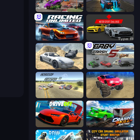
Demolition Derby 3
Street Racing: Open World
Racing Unlimited
Motor Sport Challenge Type R
Derby Crash 2
Derby Crash 5
Derby Crash 3
Monster Cars: Ultimate Simulator
DriveOff
Crash Skill Racing