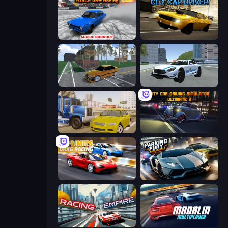
Force Drift Racing: Aussie Burnout
City Car Driver
Obby: Car Crash Sandbox
Crazy Stunt Cars 2
Crazy Car Stunts
City Car Driving Simulator: Ultimate 2
No Limits: Drag Racing
Parking Fury 3D: Side Hustle
Racing Empire
Madalin Cars Multiplayer