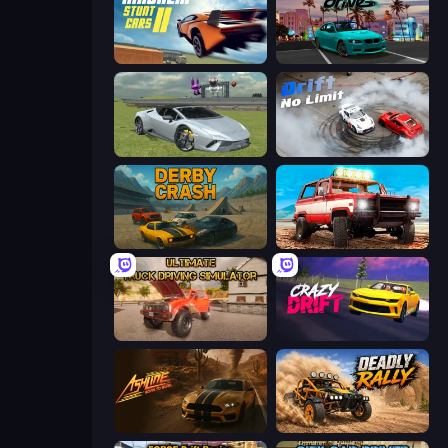
Madalin Stunt Cars 2
RealDrive
Sports Cars Driver
Drift No Limit
Derby Crash
Offroad Masters Challenge
Ultimate Truck Driving Simulator 2020
Crazy Drift
Ashline Racing: Born To Burn
Deadly Rally