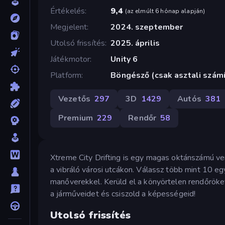
Értékelés
9,4
(
az elmúlt 6 hónap alapján
)
Megjelent
2024. szeptember
Utolsó frissítés
2025. április
Játékmotor
Unity 6
Platform
Böngésző (csak asztali szám
Vezetős
297
3D
1429
Autós
381
Premium
229
Rendőr
58
Xtreme City Drifting is egy magas oktánszámú ver
a vibráló városi utcákon. Válassz több mint 10 eg
manőverekkel. Kerüld el a könyörtelen rendőröke
a járműveidet és csiszold a képességeid!
Utolsó frissítés