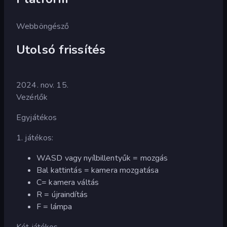
Webböngésző
Utolsó frissítés
2024. nov. 15.
Vezérlők
Egyjátékos
1. játékos:
WASD vagy nyílbillentyűk = mozgás
Bal kattintás = kamera mozgatása
C= kamera váltás
R = újraindítás
F = lámpa
Két játékos