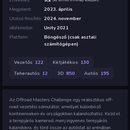
Megjelent
2023. április
Utolsó frissítés
2024. november
Játékmotor
Unity 2021
Platform
Böngésző (csak asztali
számítógépen)
Vezetős
122
Kétjátékos
130
Teherautós
12
3D
850
Autós
195
Az Offroad Masters Challenge egy realisztikus off-
road vezetési szimulátor, amellyel különböző
kontinenseken és országokban kalandozhatsz. Kezd el
a terepjárós karriered, menj ingyenes terepjárós
kalandokra, és törd össze az autóidat az arénában.