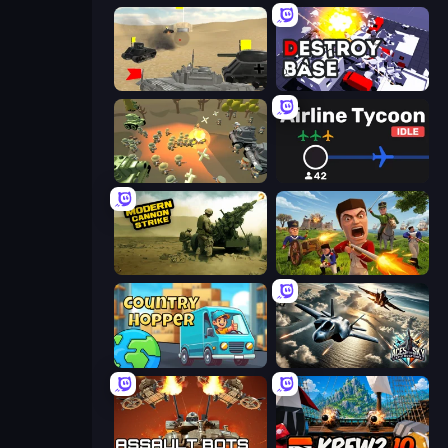
Tanks Battlefield: Desert
Destroy Base
WW1 Battle Simulator
Airline Tycoon Idle
Modern Cannon Strike
Redcoats.io
Country Hopper
Aces of the Sky: Epic Dogfights