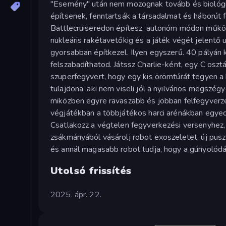
"Esemény" után nem mozognak tovább és biológia
építsenek, fenntartsák a társadalmat és háborút f
Battlecruiseredon építesz, autonóm módon működik
nukleáris rakétavetőkig és a játék végét jelentő 
gyorsabban építkezel. Ilyen egyszerű. 40 pályán 
felszabadíthatod. Játssz Charlie-ként, egy C osz
szuperfegyvert, hogy egy kis örömtúrát tegyen a
tulajdona, aki nem viseli jól a nyilvános megszégy
miközben egyre ravaszabb és jobban felfegyverze
végjátékban a többjátékos harci arénákban egyedi
Csatlakozz a végtelen fegyverkezési versenyhez, 
zsákmányából vásárolj robot exoszeletet, új pus
és annál magasabb robot tudja, hogy a gúnyolód
Utolsó frissítés
2025. ápr. 22.