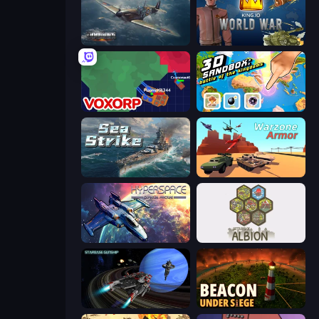
Dogfight
King.io World War
Voxorp
3D Sandbox: Battle of the Kingdoms
Sea Strike
Warzone Armor
Hyperspace: Quantum Fracture
Settlers of Albion
Starbase Gunship
Beacon Under Siege