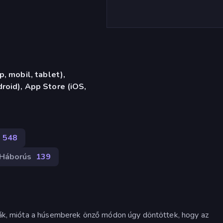
, mobil, tablet),
oid), App Store (iOS,
548
Háborús
139
tják, mióta a húsemberek önző módon úgy döntöttek, hogy az