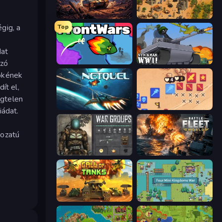
Iron Legion
Feudal Wars
gig, a
Top
dat
szó
FrontWars.io
Stickman WW2
nökének
ít el,
égtelen
Netquel
Winter Falling: Price of Life
iádat.
kozatú
War Groups
Battle Fleet World
Call of Tanks
Four Mini Kingdoms War