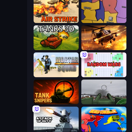
Air Strike
Compact Conflict
Tanks 3D
Heli Military Base
Mortar Squad
Random Wars
Tank Snipers
Flakmeister
Attack of Duty
World Conqueror