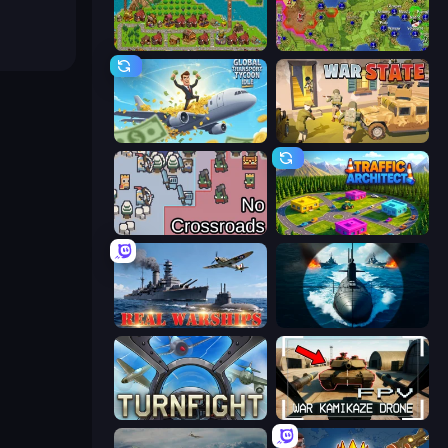
City Idle
Hex Empire
Global Transport Tycoon Idle
War State IO: Conquer Battles
No Crossroads
Traffic Architect
Real Warships
Ships Battlefield 3D
Turnfight
FPV War Kamikaze Drone