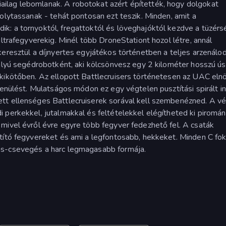
ilag lebomlanak. A robotokat azért építették, hogy dolgokat
olytassanak - tehát pontosan ezt teszik. Minden, amit a
: a tornyoktól, fregattoktól és löveghajóktól kezdve a tüzérsé
ultrafegyverekig. Minél több DroneStationt hozol létre, annál
keresztül a díjnyertes egyjátékos történetben a teljes arzenálo
tályú segédrobotként, aki kölcsönvesz egy 2 kilométer hosszú ú
 kikötőben. Az ellopott Battlecruisers történetesen az UAC el
enülést. Mulatságos módon ez egy végtelen pusztítási spirált ind
tt ellenséges Battlecruiserek sorával kell szembenézned. A v
 perkekkel, jutalmakkal és feltételekkel elégítheted ki piromán
mivel évről évre egyre több fegyver fedezhető fel. A csaták
ztító fegyvereket és ami a legfontosabb, hekkeket. Minden C fo
ás-csevegés a harc legmagasabb formája.