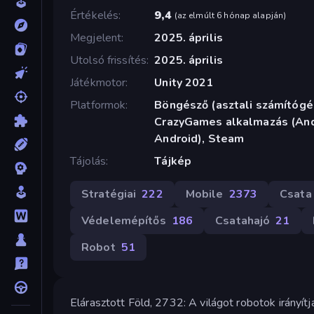
Értékelés
9,4
(
az elmúlt 6 hónap alapján
)
Megjelent
2025. április
Utolsó frissítés
2025. április
Játékmotor
Unity 2021
Platformok
Böngésző (asztali számítógép
CrazyGames alkalmazás (Andr
Android), Steam
Tájolás
Tájkép
Stratégiai
222
Mobile
2373
Csata
Védelemépítős
186
Csatahajó
21
Robot
51
Elárasztott Föld, 2732: A világot robotok irányí