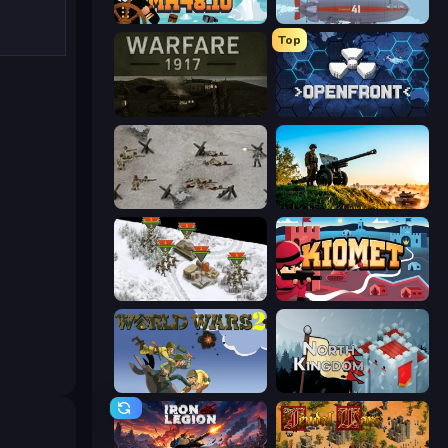
Mk48.io
Bomber XXL
Top
Warfare 1917
Openfront
Warfare 1944
Artillery Vs Tanks
1941 Frozen Front
Kiomet
World Wars 2
North Kingdom: Siege Castle