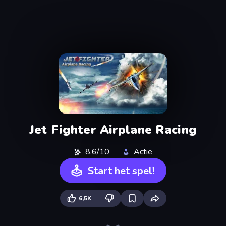
Jet Fighter Airplane Racing
8,6/10
Actie
Start het spel!
6,5K