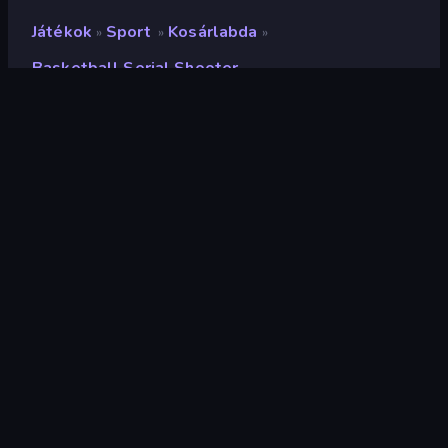
Játékok
Sport
Kosárlabda
»
»
»
Basketball Serial Shooter
Basketball Serial Shooter
Fejlesztő
Playtouch
Értékelés
8,5
(
az elmúlt 6 hónap alapján
)
Megjelent
2022. október
Játékmotor
Externally hosted (iframe)
Platformok
Böngésző (asztali számítógép,
mobil, tablet), CrazyGames
alkalmazás (iOS, Android), App
Store (iOS, Android)
Tájolás
Portré