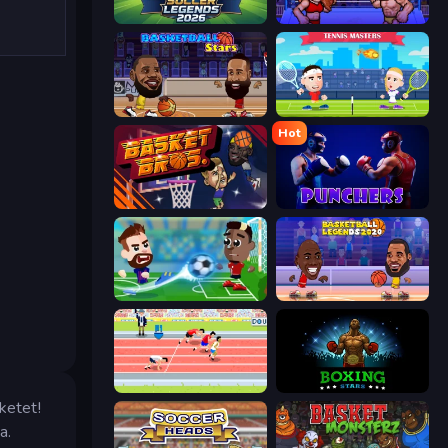
Soccer Legends 2026
Wrestle Bros
Basketball Stars
Tennis Masters
Hot
BasketBros
Punchers
Soccer Masters: Euro 2020
Basketball Legends 2020
Sports Hero
Boxing Stars
ketet!
a.