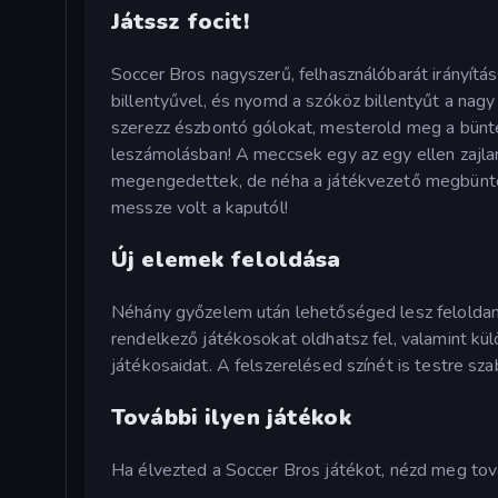
Játssz focit!
Soccer Bros nagyszerű, felhasználóbarát irányítá
billentyűvel, és nyomd a szóköz billentyűt a na
szerezz észbontó gólokat, mesterold meg a bünte
leszámolásban! A meccsek egy az egy ellen zajlan
megengedettek, de néha a játékvezető megbünteti
messze volt a kaputól!
Új elemek feloldása
Néhány győzelem után lehetőséged lesz feloldan
rendelkező játékosokat oldhatsz fel, valamint kü
játékosaidat. A felszerelésed színét is testre sz
További ilyen játékok
Ha élvezted a Soccer Bros játékot, nézd meg to