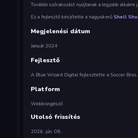
További szórakozást nyújtanak a legjobb alkalmi 
Ez a fejlesztő készítette a nagysikerű
Shell Sho
Megjelenési dátum
Január 2024
Fejlesztő
A Blue Wizard Digital fejlesztette a Soccer Bros.
Platform
Webböngésző
Utolsó frissítés
2026. jún. 08.