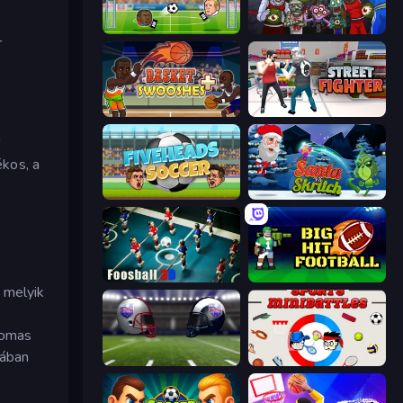
Soccer Heads
Basket Monsterz
r
Basket Swooshes Plus
Street Fighter Simulator
"
ékos, a
Fiveheads Soccer
Santa vs Skritch
Foosball 3D
Big Hit Football
 melyik
homas
jában
4th and Goal 2019
Sports Minibattles