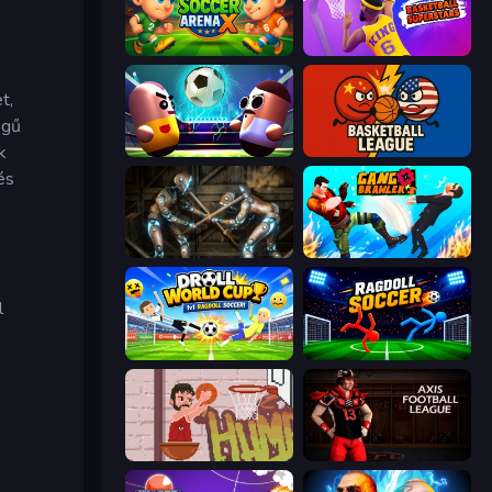
Soccer Arena X
Basketball Superstars
t,
égű
k
Pill Soccer
Basketball League
és
Striker Dummies
Gang Brawlers
l
Droll World Cup
Ragdoll Soccer 2 Players
Basket Slam Dunk 2
Axis Football League