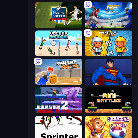
Playing Soccer
Real Football
Volley Random
Pocket Goal: World Cup
Unmatched Basketball
Injustice Gods Among Us
Gun Mayhem 2
12 MiniBattles