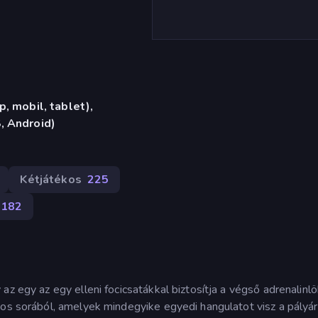
, mobil, tablet),
, Android)
Kétjátékos
225
182
az egy az egy elleni focicsatákkal biztosítja a végső adrenalinlö
tos sorából, amelyek mindegyike egyedi hangulatot visz a pályár