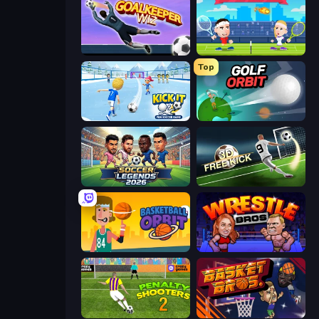
Goalkeeper Wiz
Tennis Masters
Top
Kick It – Fun Soccer Game
Golf Orbit
Soccer Legends 2026
Free Kick Classic (3D Free Kick)
Basketball Orbit
Wrestle Bros
Penalty Shooters 2
BasketBros