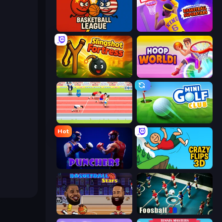
Basketball League
Basketball Superstars
Slingshot Fortress
Hoop World 3D
Sports Hero
Mini Golf Club
Hot
Punchers
Crazy Flips 3D
Basketball Stars
Foosball 3D