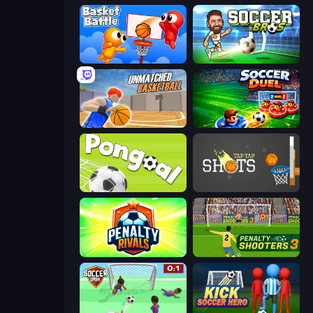
Basket Battle
Soccer Bros
Unmatched Basketball
Soccer Duel
Pongoal
Tap-Tap Shots
Penalty Rivals
Penalty Shooters 3