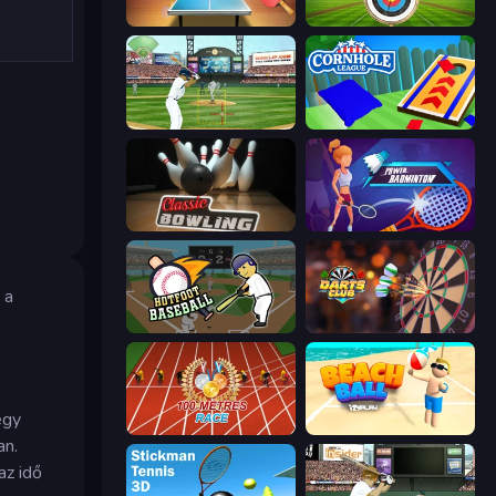
Table Tennis World Tour
Archery World Tour
Baseball
Cornhole League
Classic Bowling
Power Badminton
 a
Hotfoot Baseball
Darts Club
egy
100 Meters Race
Beach Ball
an.
az idő