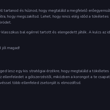
ll tartanod és húznod, hogy megtaláld a megfelelő erőegyensúl
hátra, hogy megszakítsd. Lehet, hogy nincs elég időd a tökéletes
örödet.
asszikus bal egérrel tartott és elengedett játék. A kulcs az i
d jól magad!
ed lesz egy kis stratégiai érzékre, hogy megtaláld a tökéletes 
az ellenfeledet a gólszerzéstől, miközben a korongot a te csapa
lövéssel több ellenfeled zsetonját is elmozdítsd.