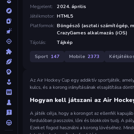
Megjelent
2024. április
Játékmotor
HTML5
Platformok
Böngésző (asztali számítógép, mo
CrazyGames alkalmazás (iOS)
Tájolás
Tájkép
Sport
147
Mobile
2373
Kétjátéko
Az Air Hockey Cup egy addiktív sportjáték, amely 
kulcs, és a korong irányításának elsajátítása dönt
Hogyan kell játszani az Air Hock
A játék célja, hogy a korongot az ellenfél kapujá
fordulóban passzolni, lőni és blokkolni tudj. A pá
Ezeket fogod használni a korong lövéséhez. Minde