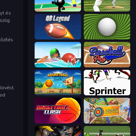
Stickman Tennis 3D
ESPN Arcade Baseball
yt és
 szög
2 Minute Football QB Legend
The Speedy Golf
dőzítés
Dodgeball
Baseball Pro
lövést.
Basketball Shot
Sprinter
tod
Basketball Clash
Archery Master