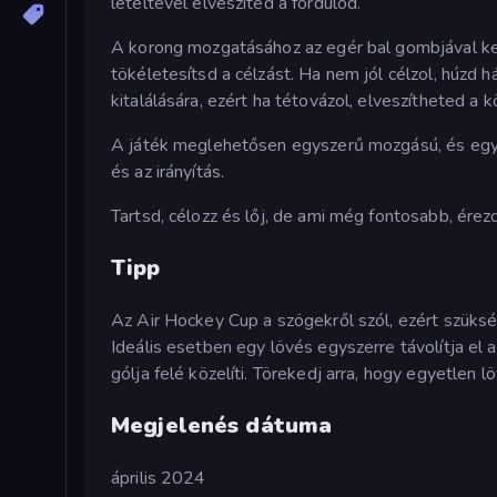
leteltével elveszíted a fordulód.
A korong mozgatásához az egér bal gombjával ke
tökéletesítsd a célzást. Ha nem jól célzol, húzd 
kitalálására, ezért ha tétovázol, elveszítheted a k
A játék meglehetősen egyszerű mozgású, és egy kl
és az irányítás.
Tartsd, célozz és lőj, de ami még fontosabb, érez
Tipp
Az Air Hockey Cup a szögekről szól, ezért szükség
Ideális esetben egy lövés egyszerre távolítja el 
gólja felé közelíti. Törekedj arra, hogy egyetlen 
Megjelenés dátuma
április 2024