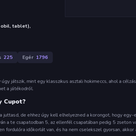
bil, tablet),
s
225
Egér
1796
úgy játszik, mint egy klasszikus asztali hokimeccs, ahol a célzás
het a játékodról.
ey Cupot?
ba juttasd, de ehhez úgy kell elhelyezned a korongot, hogy egy-
lyán a te csapatodban 5, az ellenfél csapatában pedig 5 zseton v
n fordulóra időkorlát van, és ha nem cselekszel gyorsan, akkor 