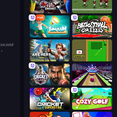
Cricket World Cup
Return Man 2
Hot
Smash Badminton
Basketball Skills
siszold
a
-
Archers Arena
Mini Putt
Cricket Clash
Super Bowling Mania
Cricket Superstar League
Cozy Golf