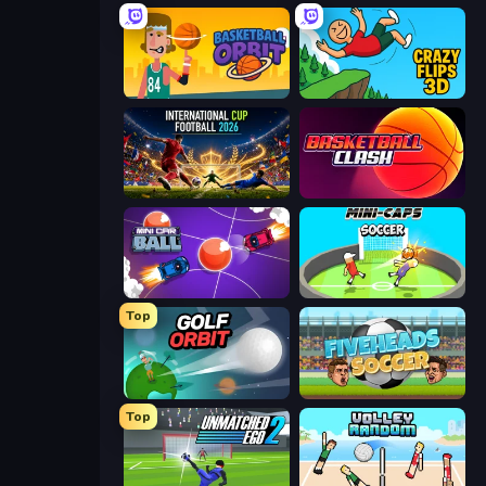
Basketball Orbit
Crazy Flips 3D
International Cup Football 2026
Basketball Clash
Mini Car Ball
Mini-Caps: Soccer
Top
Golf Orbit
Fiveheads Soccer
Top