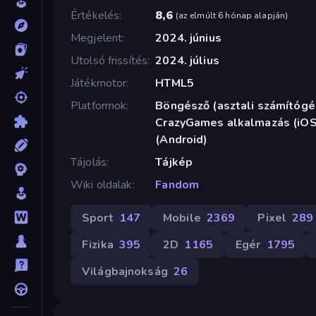
Értékelés
8,6
(
az elmúlt 6 hónap alapján
)
Megjelent
2024. június
Utolsó frissítés
2024. július
Játékmotor
HTML5
Platformok
Böngésző (asztali számítógép
CrazyGames alkalmazás (iOS,
(Android)
Tájolás
Tájkép
Wiki oldalak
Fandom
Sport
147
Mobile
2369
Pixel
289
Fizika
395
2D
1165
Egér
1795
Világbajnokság
26