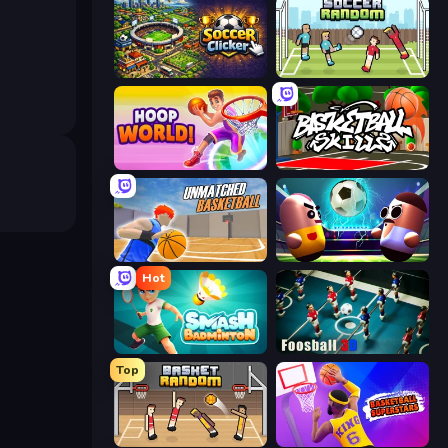
Soccer Clicker
Soccer Random
Hoop World 3D
Basketball Skills
Unmatched Basketball
Pill Soccer
Hot
Smash Badminton
Foosball 3D
Top
Basket Random
Basketball Superstars