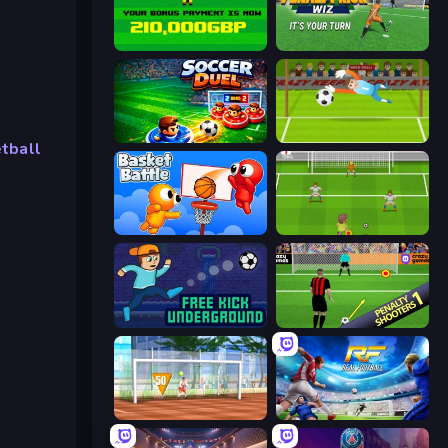
Bad Soccer Manager
Penalty Kick Wiz
Soccer Duel
Penalty Superstar
tball
Basket Battle
Drop Kick: World Cup
Free Kick Underground
Penalty Shooters
Street Freekick 3D
Real Football