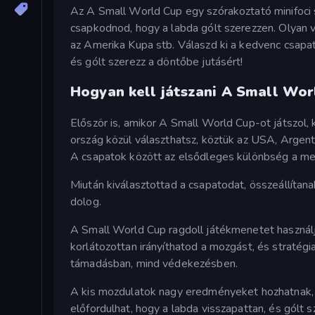
Az A Small World Cup egy szórakoztató minifoci s
csapkodnod, hogy a labda gólt szerezzen. Olyan v
az Amerika Kupa stb. Válaszd ki a kedvenc csapato
és gólt szerezz a döntőbe jutásért!
Hogyan kell játszani A Small Wo
Először is, amikor A Small World Cup-ot játszol, 
ország közül választhatsz, köztük az USA, Argentí
A csapatok között az elsődleges különbség a me
Miután kiválasztottad a csapatodat, összeállítan
dolog.
A Small World Cup ragdoll játékmenetet használja,
korlátozottan irányíthatod a mozgást, és stratég
támadásban, mind védekezésben.
A kis mozdulatok nagy eredményeket hozhatnak, n
előfordulhat, hogy a labda visszapattan, és gólt s