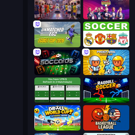
CG FC 26
PSG Soccer Freestyle
Unmatched Ego
European Football Quiz
Soccards
Pocket Goal: World Cup
Idle Soccer Manager
Ragdoll Soccer 2 Players
Droll World Cup
Basketball League