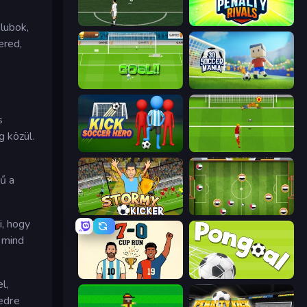
Bicycle Kick Champ
Penalty Rivals
lubok,
ered,
World Cup Penalty
3D Soccer Mania
s
g közül.
Kick Soccer Hero
Penalty Shootout: Multi League
ű a
Stormy Kicker
Soccer Challenge
i, hogy
 mind
7a0 - World Cup Simulator
Pongoal
l,
ledre