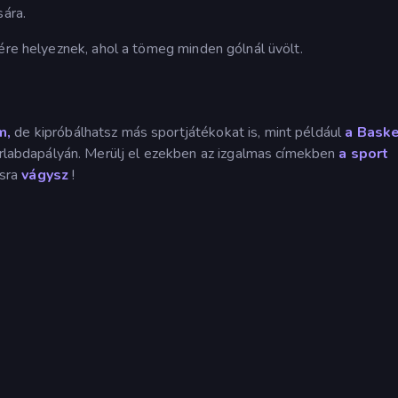
sára.
ére helyeznek, ahol a tömeg minden gólnál üvölt.
m,
de kipróbálhatsz más sportjátékokat is, mint például
a Baske
labdapályán. Merülj el ezekben az izgalmas címekben
a sport
ásra
vágysz
!