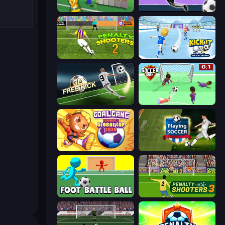
Free Kicks World Cup 2026
Goalkeeper Wiz
Penalty Shooters 2
Kick It – Fun Soccer Game
Free Kick Classic (3D Free Kick)
Soccer Dash
Goal Gang
Playing Soccer
Foot Battle Ball
Penalty Shooters 3