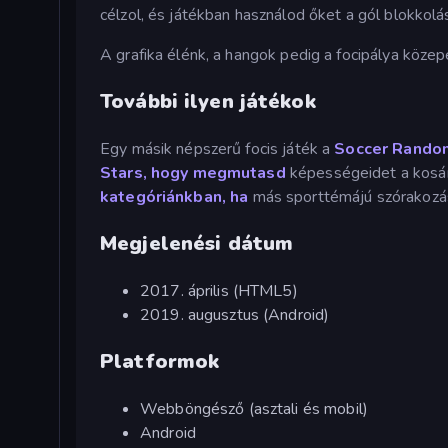
célzol, és játékban használod őket a gól blokkolá
A grafika élénk, a hangok pedig a focipálya közep
További ilyen játékok
Egy másik népszerű focis játék a
Soccer Rando
Stars, hogy megmutasd
képességeidet a kosár
kategóriánkban, ha
más sporttémájú szórakoz
Megjelenési dátum
2017. április (HTML5)
2019. augusztus (Android)
Platformok
Webböngésző (asztali és mobil)
Android