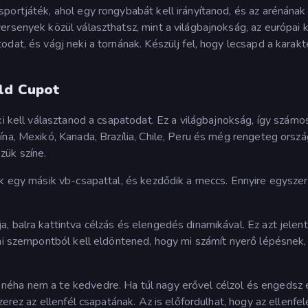
portjáték, ahol egy rongybabát kell irányítanod, és az arénának
ersenyek közül választhatsz, mint a világbajnokság, az európai k
dat, és vágj neki a tornának. Készülj fel, hogy lecsapd a karakt
rld Cupot
ki kell választanod a csapatodat. Ez a világbajnokság, így számo
na, Mexikó, Kanada, Brazília, Chile, Peru és még rengeteg orszá
zük színe.
ak egy másik vb-csapattal, és kezdődik a meccs. Ennyire egyszer
 balra kattintva célzás és elengedés dinamikával. Ez azt jelent
iai szempontból kell eldöntened, hogy mi számít nyerő lépésnek,
éha nem a te kedvedre. Ha túl nagy erővel célzol és engedsz e
zerez az ellenfél csapatának. Az is előfordulhat, hogy az ellenfe