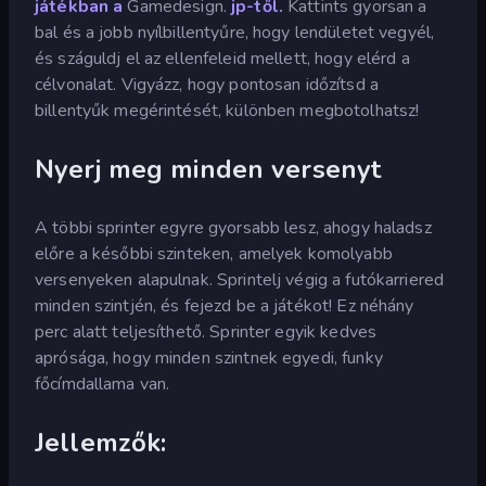
játékban a
Gamedesign.
jp-től.
Kattints gyorsan a
bal és a jobb nyílbillentyűre, hogy lendületet vegyél,
és száguldj el az ellenfeleid mellett, hogy elérd a
célvonalat. Vigyázz, hogy pontosan időzítsd a
billentyűk megérintését, különben megbotolhatsz!
Nyerj meg minden versenyt
A többi sprinter egyre gyorsabb lesz, ahogy haladsz
előre a későbbi szinteken, amelyek komolyabb
versenyeken alapulnak. Sprintelj végig a futókarriered
minden szintjén, és fejezd be a játékot! Ez néhány
perc alatt teljesíthető. Sprinter egyik kedves
aprósága, hogy minden szintnek egyedi, funky
főcímdallama van.
Jellemzők: