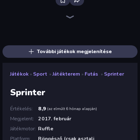
Bloxd.io
Ragdoll Archers
EvoWars.io
Veck.io
Piece of Cake: Merge and Bake
Racing Limits
Traffic Rider
Mahjongg Solitaire
Screw Out: Bolts and Nuts
Words of Wonders
Piles of Mahjong
Designville: Merge & Design
Miniblox
Space Waves
Stickman Clash
SkillWarz
Fortzone Battle Royale
Arrow Escape
További játékok megjelenítése
Játékok
Sport
Játékterem
Futás
Sprinter
»
»
»
»
Sprinter
Értékelés
8,9
(
az elmúlt 6 hónap alapján
)
Megjelent
2017. február
Játékmotor
Ruffle
Platform
Böngésző (csak asztali